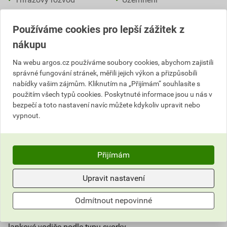
Venkovní osvětlení
Vypínače
Používáme cookies pro lepší zážitek z
Vývodka (kabelová
Wallbox (nabíjecí stanice)
průchodka)
nákupu
Záložní zdroj (UPS)
Zásuvky
Na webu argos.cz používáme soubory cookies, abychom zajistili
Zemnící tyč
správné fungování stránek, měřili jejich výkon a přizpůsobili
nabídky vašim zájmům. Kliknutím na „Přijímám“ souhlasíte s
použitím všech typů cookies. Poskytnuté informace jsou u nás v
Pružinová svorka
(lidově
wago
podle nejznámějšího
bezpečí a toto nastavení navíc můžete kdykoliv upravit nebo
vypnout.
výrobce, také
rychlospojka
,
bezšroubová svorka
nebo
instalační svorka
) je elektroinstalační prvek pro rychlé
a bezpečné spojování vodičů v
rozvodných krabicích
,
svítidlech, rozvaděčích a podružných instalacích.
Přijímám
Upravit nastavení
Vodič se vloží do otvoru a
pružinový kontakt
ho
automaticky pevně sevře – odpadá tak šroubování,
Odmítnout nepovinné
kroucení drátů i pájení. Spoj je
rozebíratelný
(s ovládací
páčkou) nebo
pevný
(push-in) a udrží plné, lankové i jemné
lankové vodiče podle typu svorky.