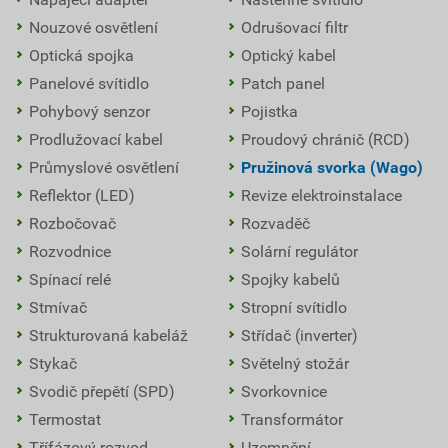
Nouzové osvětlení
Odrušovací filtr
Optická spojka
Optický kabel
Panelové svítidlo
Patch panel
Pohybový senzor
Pojistka
Prodlužovací kabel
Proudový chránič (RCD)
Průmyslové osvětlení
Pružinová svorka (Wago)
Reflektor (LED)
Revize elektroinstalace
Rozbočovač
Rozvaděč
Rozvodnice
Solární regulátor
Spínací relé
Spojky kabelů
Stmívač
Stropní svítidlo
Strukturovaná kabeláž
Střídač (inverter)
Stykač
Světelný stožár
Svodič přepětí (SPD)
Svorkovnice
Termostat
Transformátor
Třífázový rozvod
Uzemnění