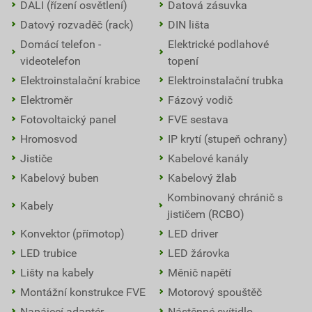
DALI (řízení osvětlení)
Datová zásuvka
Datový rozvaděč (rack)
DIN lišta
Domácí telefon -
Elektrické podlahové
videotelefon
topení
Elektroinstalační krabice
Elektroinstalační trubka
Elektroměr
Fázový vodič
Fotovoltaický panel
FVE sestava
Hromosvod
IP krytí (stupeň ochrany)
Jističe
Kabelové kanály
Kabelový buben
Kabelový žlab
Kombinovaný chránič s
Kabely
jističem (RCBO)
Konvektor (přímotop)
LED driver
LED trubice
LED žárovka
Lišty na kabely
Měnič napětí
Montážní konstrukce FVE
Motorový spouštěč
Napájecí adaptér
Nástěnné svítidlo