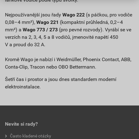
Nejpoužívanější jsou řady
Wago 222
(s páčkou, pro vodiče
0,08–4 mm²),
Wago 221
(kompaktní průhledná, 0,2–4
mm²) a
Wago 773 / 273
(pro pevné rozvody). Vyrábí se ve
verzích na 2, 3, 4, 5 a 8 vodičů, jmenovité napětí 450
V a proud do 32 A.
Kromě Wago je nabízí i Weidmüller, Phoenix Contact, ABB,
Conta-Clip, Tracon nebo OBO Bettermann.
Šetří čas i prostor a jsou dnes standardem moderní
elektroinstalace.
Nevíte si rady?
Často kladené otázky