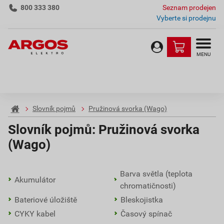
800 333 380
Seznam prodejen
Vyberte si prodejnu
MENU
Slovník pojmů
Pružinová svorka (Wago)
Slovník pojmů:
Pružinová svorka
(Wago)
Barva světla (teplota
Akumulátor
chromatičnosti)
Bateriové úložiště
Bleskojistka
CYKY kabel
Časový spínač