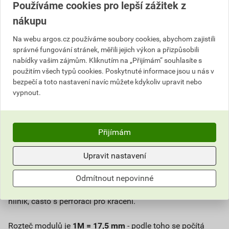
Používáme cookies pro lepší zážitek z
Vývodka (kabelová
Wallbox (nabíjecí stanice)
nákupu
průchodka)
Na webu argos.cz používáme soubory cookies, abychom zajistili
Záložní zdroj (UPS)
Zásuvky
správné fungování stránek, měřili jejich výkon a přizpůsobili
Zemnící tyč
nabídky vašim zájmům. Kliknutím na „Přijímám“ souhlasíte s
použitím všech typů cookies. Poskytnuté informace jsou u nás v
bezpečí a toto nastavení navíc můžete kdykoliv upravit nebo
DIN lišta
- montážní lišta, nosná lišta, TH lišta -
vypnout.
je standardizovaná kovová profilovaná lišta pro rozvaděče
a rozvodnice. Zacvakávají se na ni jističe,
proudové
chrániče
(RCD/RCBO),
přepěťové ochrany
(SPD), stykače,
Přijímám
relé, svorkovnice, zdroje, wattmetry nebo moduly chytré
domácnosti.
Upravit nastavení
Nejpoužívanější je
TH35 (35 mm)
podle normy EN 60715.
Odmítnout nepovinné
Existuje i TH15 a G32. Materiál: pozinkovaná ocel nebo
hliník, často s perforací pro krácení.
Rozteč modulů je
1M = 17,5 mm
- podle toho se počítá