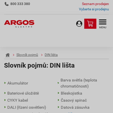
800 333 380
Seznam prodejen
Vyberte si prodejnu
MENU
Slovník pojmů
DIN lišta
Slovník pojmů:
DIN lišta
Barva světla (teplota
Akumulátor
chromatičnosti)
Bateriové úložiště
Bleskojistka
CYKY kabel
Časový spínač
DALI (řízení osvětlení)
Datová zásuvka