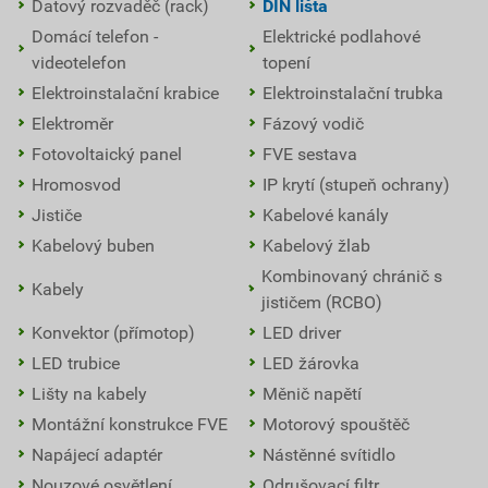
Datový rozvaděč (rack)
DIN lišta
Domácí telefon -
Elektrické podlahové
videotelefon
topení
Elektroinstalační krabice
Elektroinstalační trubka
Elektroměr
Fázový vodič
Fotovoltaický panel
FVE sestava
Hromosvod
IP krytí (stupeň ochrany)
Jističe
Kabelové kanály
Kabelový buben
Kabelový žlab
Kombinovaný chránič s
Kabely
jističem (RCBO)
Konvektor (přímotop)
LED driver
LED trubice
LED žárovka
Lišty na kabely
Měnič napětí
Montážní konstrukce FVE
Motorový spouštěč
Napájecí adaptér
Nástěnné svítidlo
Nouzové osvětlení
Odrušovací filtr