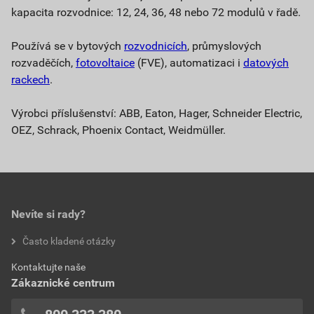
kapacita rozvodnice: 12, 24, 36, 48 nebo 72 modulů v řadě.
Používá se v bytových
rozvodnicích
, průmyslových
rozvaděčích,
fotovoltaice
(FVE), automatizaci i
datových
rackech
.
Výrobci příslušenství: ABB, Eaton, Hager, Schneider Electric,
OEZ, Schrack, Phoenix Contact, Weidmüller.
Nevíte si rady?
Často kladené otázky
Kontaktujte naše
Zákaznické centrum