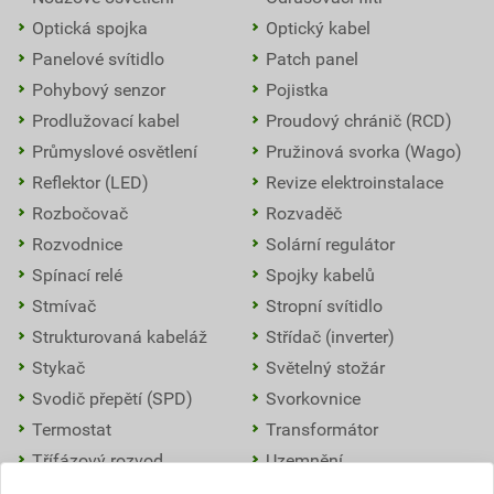
Optická spojka
Optický kabel
Panelové svítidlo
Patch panel
Pohybový senzor
Pojistka
Prodlužovací kabel
Proudový chránič (RCD)
Průmyslové osvětlení
Pružinová svorka (Wago)
Reflektor (LED)
Revize elektroinstalace
Rozbočovač
Rozvaděč
Rozvodnice
Solární regulátor
Spínací relé
Spojky kabelů
Stmívač
Stropní svítidlo
Strukturovaná kabeláž
Střídač (inverter)
Stykač
Světelný stožár
Svodič přepětí (SPD)
Svorkovnice
Termostat
Transformátor
Třífázový rozvod
Uzemnění
Venkovní osvětlení
Vypínače