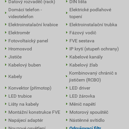
Datový rozvaděč (rack)
DIN lišta
Domácí telefon -
Elektrické podlahové
videotelefon
topení
Elektroinstalační krabice
Elektroinstalační trubka
Elektroměr
Fázový vodič
Fotovoltaický panel
FVE sestava
Hromosvod
IP krytí (stupeň ochrany)
Jističe
Kabelové kanály
Kabelový buben
Kabelový žlab
Kombinovaný chránič s
Kabely
jističem (RCBO)
Konvektor (přímotop)
LED driver
LED trubice
LED žárovka
Lišty na kabely
Měnič napětí
Montážní konstrukce FVE
Motorový spouštěč
Napájecí adaptér
Nástěnné svítidlo
Nouzové osvětlení
Odrušovací filtr