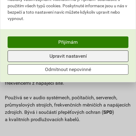
použitím všech typů cookies. Poskytnuté informace jsou u nás v
Vývodka (kabelová
Wallbox (nabíjecí stanice)
bezpečí a toto nastavení navíc můžete kdykoliv upravit nebo
průchodka)
vypnout.
Záložní zdroj (UPS)
Zásuvky
Zemnící tyč
Přijímám
Odrušovací filtr
(
EMI filtr
,
síťový filtr
) je elektronická
Upravit nastavení
součástka, která eliminuje elektromagnetické rušení
v elektrických a elektronických zařízeních. Zlepšuje kvalitu
Odmítnout nepovinné
signálu a chrání citlivou elektroniku před rušivými
frekvencemi z napájecí sítě.
Používá se v audio systémech, počítačích, serverech,
průmyslových strojích, frekvenčních měničích a napájecích
zdrojích. Bývá i součástí přepěťových ochran (
SPD
)
a kvalitních prodlužovacích kabelů.