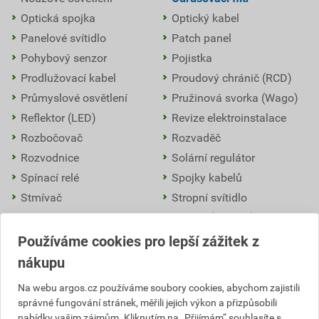
Optická spojka
Optický kabel
Panelové svítidlo
Patch panel
Pohybový senzor
Pojistka
Prodlužovací kabel
Proudový chránič (RCD)
Průmyslové osvětlení
Pružinová svorka (Wago)
Reflektor (LED)
Revize elektroinstalace
Rozbočovač
Rozvaděč
Rozvodnice
Solární regulátor
Spínací relé
Spojky kabelů
Stmívač
Stropní svítidlo
Strukturovaná kabeláž
Střídač (inverter)
Stykač
Světelný stožár
Používáme cookies pro lepší zážitek z
Svodič přepětí (SPD)
Svorkovnice
nákupu
Termostat
Transformátor
Na webu argos.cz používáme soubory cookies, abychom zajistili
Třífázový rozvod
Uzemnění
správné fungování stránek, měřili jejich výkon a přizpůsobili
Venkovní osvětlení
Vypínače
nabídky vašim zájmům. Kliknutím na „Přijímám“ souhlasíte s