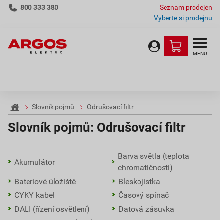
800 333 380
Seznam prodejen
Vyberte si prodejnu
MENU
Slovník pojmů
Odrušovací filtr
Slovník pojmů:
Odrušovací filtr
Barva světla (teplota
Akumulátor
chromatičnosti)
Bateriové úložiště
Bleskojistka
CYKY kabel
Časový spínač
DALI (řízení osvětlení)
Datová zásuvka