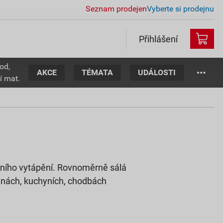
Seznam prodejen
Vyberte si prodejnu
Přihlášení
od,
AKCE
TÉMATA
UDÁLOSTI
í mat.
tního vytápění. Rovnoměrně sálá
elnách, kuchyních, chodbách