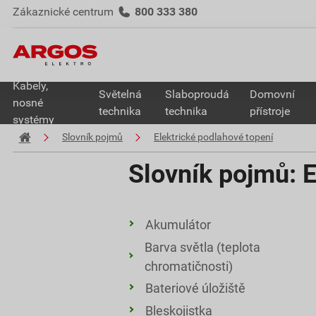
Zákaznické centrum
800 333 380
Kabely,
Světelná
Slaboproudá
Domovní
nosné
technika
technika
přístroje
systémy
Slovník pojmů
Elektrické podlahové topení
Slovník pojmů:
E
Akumulátor
Barva světla (teplota
chromatičnosti)
Bateriové úložiště
Bleskojistka