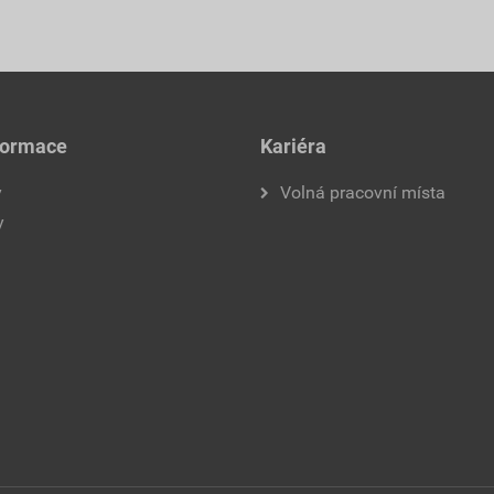
formace
Kariéra
y
Volná pracovní místa
y