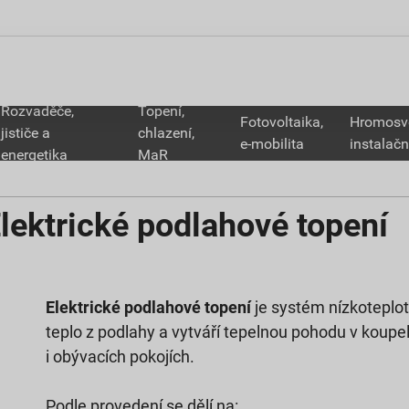
Rozvaděče,
Topení,
Fotovoltaika,
Hromosv
jističe a
chlazení,
e-mobilita
instalačn
energetika
MaR
lektrické podlahové topení
Elektrické podlahové topení
je systém nízkoteplo
teplo z podlahy a vytváří tepelnou pohodu v koup
i obývacích pokojích.
Podle provedení se dělí na: