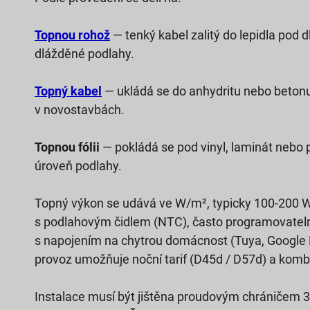
Topnou rohož
— tenký kabel zalitý do lepidla pod d
dlážděné podlahy.
Topný kabel
— ukládá se do anhydritu nebo betonu.
v novostavbách.
Topnou fólii
— pokládá se pod vinyl, laminát nebo 
úroveň podlahy.
Topný výkon se udává ve W/m², typicky 100-200 W/
s podlahovým čidlem (NTC), často programovatelný
s napojením na chytrou domácnost (Tuya, Google
provoz umožňuje noční tarif (D45d / D57d) a kom
Instalace musí být jištěna proudovým chráničem