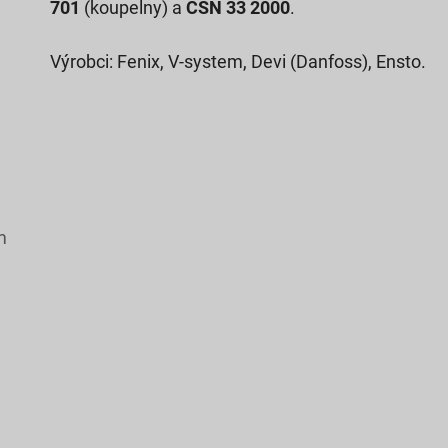
701
(koupelny) a
ČSN 33 2000
.
Výrobci: Fenix, V-system, Devi (Danfoss), Ensto.
m