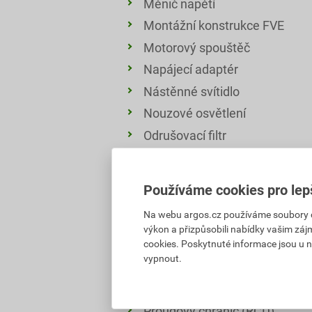
Měnič napětí
Montážní konstrukce FVE
Motorový spouštěč
Napájecí adaptér
Nástěnné svítidlo
Nouzové osvětlení
Odrušovací filtr
Optická spojka
Optický kabel
Používáme cookies pro lep
Panelové svítidlo
Na webu argos.cz používáme soubory coo
Patch panel
výkon a přizpůsobili nabídky vašim záj
Pohybový senzor
cookies. Poskytnuté informace jsou u n
vypnout.
Pojistka
Prodlužovací kabel
Proudový chránič (RCD)