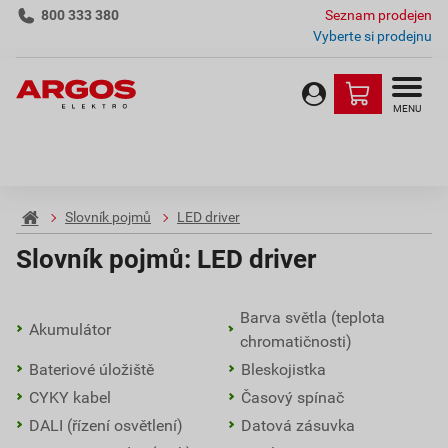
800 333 380
Seznam prodejen
Vyberte si prodejnu
MENU
Slovník pojmů
LED driver
Slovník pojmů:
LED driver
Barva světla (teplota
Akumulátor
chromatičnosti)
Bateriové úložiště
Bleskojistka
CYKY kabel
Časový spínač
DALI (řízení osvětlení)
Datová zásuvka