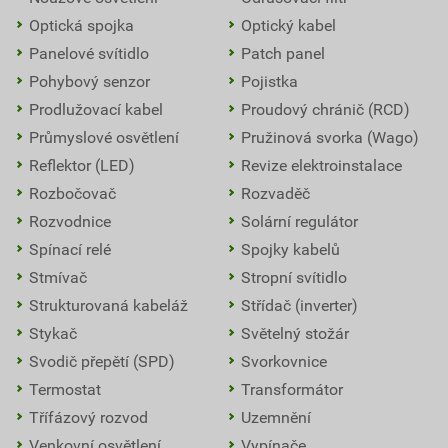
Optická spojka
Optický kabel
Panelové svítidlo
Patch panel
Pohybový senzor
Pojistka
Prodlužovací kabel
Proudový chránič (RCD)
Průmyslové osvětlení
Pružinová svorka (Wago)
Reflektor (LED)
Revize elektroinstalace
Rozbočovač
Rozvaděč
Rozvodnice
Solární regulátor
Spínací relé
Spojky kabelů
Stmívač
Stropní svítidlo
Strukturovaná kabeláž
Střídač (inverter)
Stykač
Světelný stožár
Svodič přepětí (SPD)
Svorkovnice
Termostat
Transformátor
Třífázový rozvod
Uzemnění
Venkovní osvětlení
Vypínače