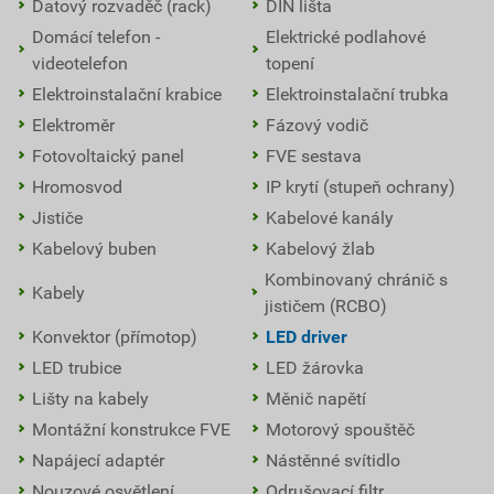
Datový rozvaděč (rack)
DIN lišta
Domácí telefon -
Elektrické podlahové
videotelefon
topení
Elektroinstalační krabice
Elektroinstalační trubka
Elektroměr
Fázový vodič
Fotovoltaický panel
FVE sestava
Hromosvod
IP krytí (stupeň ochrany)
Jističe
Kabelové kanály
Kabelový buben
Kabelový žlab
Kombinovaný chránič s
Kabely
jističem (RCBO)
Konvektor (přímotop)
LED driver
LED trubice
LED žárovka
Lišty na kabely
Měnič napětí
Montážní konstrukce FVE
Motorový spouštěč
Napájecí adaptér
Nástěnné svítidlo
Nouzové osvětlení
Odrušovací filtr