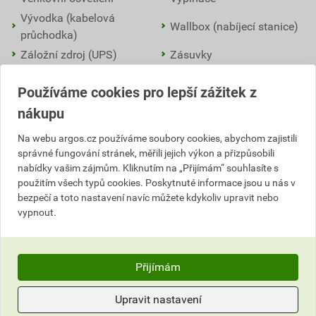
Vývodka (kabelová
Wallbox (nabíjecí stanice)
průchodka)
Záložní zdroj (UPS)
Zásuvky
Zemnící tyč
Používáme cookies pro lepší zážitek z
nákupu
LED driver
(napájecí zdroj pro LED, LED předřadník, LED
Na webu argos.cz používáme soubory cookies, abychom zajistili
měnič) je elektronický zdroj, který převádí
síťové napětí
správné fungování stránek, měřili jejich výkon a přizpůsobili
230 V AC
na stabilizované nízké napětí (
12 V, 24 V, 36 V, 48
nabídky vašim zájmům. Kliknutím na „Přijímám“ souhlasíte s
V DC
) nebo přímo na
konstantní proud
(350 mA, 500 mA,
použitím všech typů cookies. Poskytnuté informace jsou u nás v
700 mA, 1 050 mA…). Ten potřebují LED čipy pro správnou
bezpečí a toto nastavení navíc můžete kdykoliv upravit nebo
funkci a
životnost
.
vypnout.
Bez kvalitního driveru LED svítidlo rychle ztratí
světelný
tok
, přehřívá se a může blikat (
flicker
) nebo rušit ostatní
Přijímám
elektroniku. LED diody vyžadují
stejnosměrný proud (DC)
s
velmi přesně udržovanou hodnotou.
Upravit nastavení