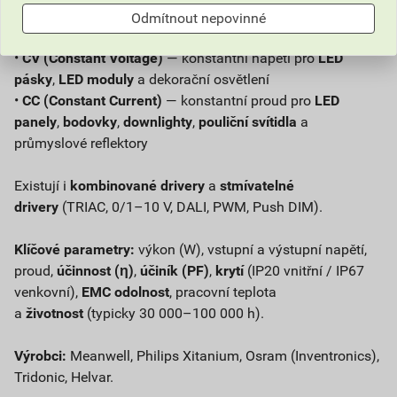
Dva hlavní typy:
Odmítnout nepovinné
•
CV (Constant Voltage)
— konstantní napětí pro
LED
pásky
,
LED moduly
a dekorační osvětlení
•
CC (Constant Current)
— konstantní proud pro
LED
panely
,
bodovky
,
downlighty
,
pouliční svítidla
a
průmyslové reflektory
Existují i
kombinované drivery
a
stmívatelné
drivery
(TRIAC, 0/1–10 V, DALI, PWM, Push DIM).
Klíčové parametry:
výkon (W), vstupní a výstupní napětí,
proud,
účinnost (η)
,
účiník (PF)
,
krytí
(IP20 vnitřní / IP67
venkovní),
EMC odolnost
, pracovní teplota
a
životnost
(typicky 30 000–100 000 h).
Výrobci:
Meanwell, Philips Xitanium, Osram (Inventronics),
Tridonic, Helvar.