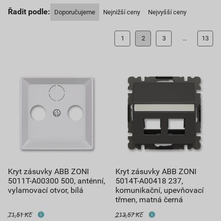
Řadit podle:
Doporučujeme
Nejnižší ceny
Nejvyšší ceny
1
2
3
...
13
Kryt zásuvky ABB ZONI
Kryt zásuvky ABB ZONI
5011T-A00300 500, anténní,
5014T-A00418 237,
vylamovací otvor, bílá
komunikační, upevňovací
třmen, matná černá
71,51 Kč
213,57 Kč