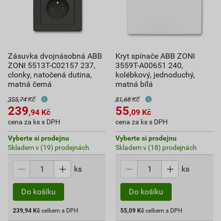
Zásuvka dvojnásobná ABB
Kryt spínače ABB ZONI
ZONI 5513T-C02157 237,
3559T-A00651 240,
clonky, natočená dutina,
kolébkový, jednoduchý,
matná černá
matná bílá
355,74 Kč
81,68 Kč
239
55
,94
Kč
,09
Kč
cena za ks s DPH
cena za ks s DPH
Vyberte si prodejnu
Vyberte si prodejnu
Skladem v (19) prodejnách
Skladem v (18) prodejnách
ks
ks
Do košíku
Do košíku
239,94
Kč
celkem s DPH
55,09
Kč
celkem s DPH