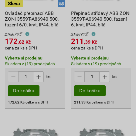
Ovladač přepínací ABB
Přepínač střídavý ABB ZONI
ZONI 3559T-A86940 500,
3559T-A06940 500, řazení
řazení 6/0, kryt, IP44, bílá
6, kryt, IP44, bílá
216,87 Kč
313,39 Kč
172
211
,62
Kč
,39
Kč
cena za ks s DPH
cena za ks s DPH
Vyberte si prodejnu
Vyberte si prodejnu
Skladem v (19) prodejnách
Skladem v (19) prodejnách
ks
ks
Do košíku
Do košíku
172,62
Kč
celkem s DPH
211,39
Kč
celkem s DPH