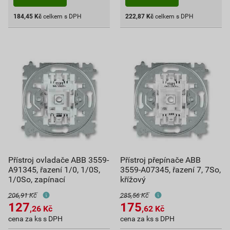
184,45
Kč
celkem s DPH
222,87
Kč
celkem s DPH
Přístroj ovladače ABB 3559-
Přístroj přepínače ABB
A91345, řazení 1/0, 1/0S,
3559-A07345, řazení 7, 7So,
1/0So, zapínací
křížový
206,91 Kč
285,56 Kč
127
175
,26
Kč
,62
Kč
cena za ks s DPH
cena za ks s DPH