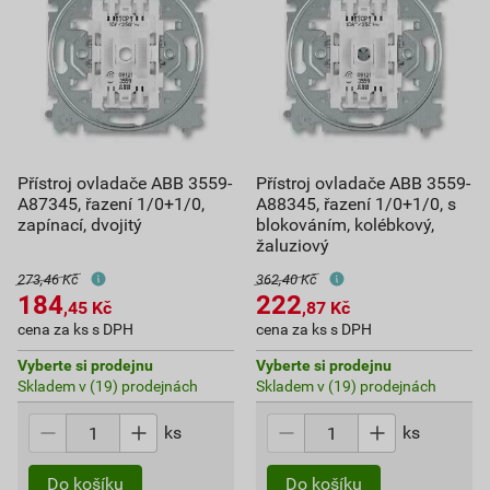
Přístroj ovladače ABB 3559-
Přístroj ovladače ABB 3559-
A87345, řazení 1/0+1/0,
A88345, řazení 1/0+1/0, s
zapínací, dvojitý
blokováním, kolébkový,
žaluziový
273,46 Kč
362,40 Kč
184
222
,45
Kč
,87
Kč
cena za ks s DPH
cena za ks s DPH
Vyberte si prodejnu
Vyberte si prodejnu
Skladem v (19) prodejnách
Skladem v (19) prodejnách
ks
ks
Do košíku
Do košíku