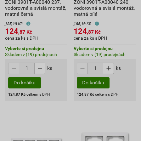
ZONI 3901T-A00040 237,
ZONI 3901T-A00040 240,
vodorovná a svislá montáž,
vodorovná a svislá montáž,
matná černá
matná bílá
185,13 Kč
185,13 Kč
124
124
,87
Kč
,87
Kč
cena za ks s DPH
cena za ks s DPH
Vyberte si prodejnu
Vyberte si prodejnu
Skladem v (19) prodejnách
Skladem v (19) prodejnách
ks
ks
Do košíku
Do košíku
124,87
Kč
celkem s DPH
124,87
Kč
celkem s DPH