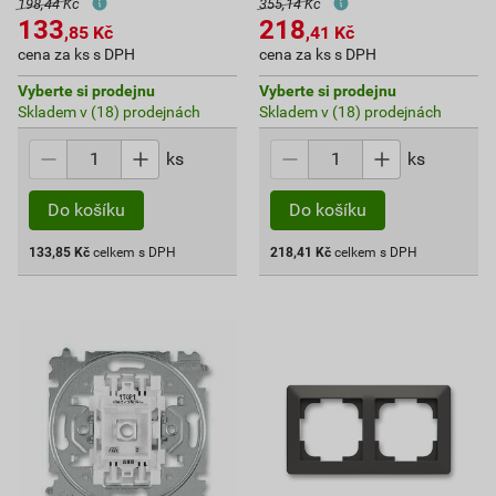
198,44 Kč
355,14 Kč
133
218
,85
Kč
,41
Kč
cena za ks s DPH
cena za ks s DPH
Vyberte si prodejnu
Vyberte si prodejnu
Skladem v (18) prodejnách
Skladem v (18) prodejnách
ks
ks
Do košíku
Do košíku
133,85
Kč
celkem s DPH
218,41
Kč
celkem s DPH