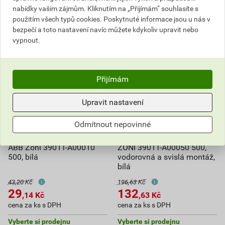
nabídky vašim zájmům. Kliknutím na „Přijímám“ souhlasíte s
použitím všech typů cookies. Poskytnuté informace jsou u nás v
bezpečí a toto nastavení navíc můžete kdykoliv upravit nebo
vypnout.
Přijímám
Upravit nastavení
Odmítnout nepovinné
Rámeček jednonásobný
Rámeček pětinásobný ABB
ABB Zoni 3901T-A00010
ZONI 3901T-A00050 500,
500, bílá
vodorovná a svislá montáž,
bílá
43,20 Kč
196,63 Kč
29
132
,14
Kč
,63
Kč
cena za ks s DPH
cena za ks s DPH
Vyberte si prodejnu
Vyberte si prodejnu