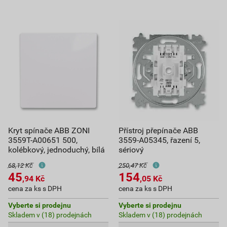
Kryt spínače ABB ZONI
Přístroj přepínače ABB
3559T-A00651 500,
3559-A05345, řazení 5,
kolébkový, jednoduchý, bílá
sériový
68,12 Kč
250,47 Kč
45
154
,94
Kč
,05
Kč
cena za ks s DPH
cena za ks s DPH
Vyberte si prodejnu
Vyberte si prodejnu
Skladem v (18) prodejnách
Skladem v (18) prodejnách