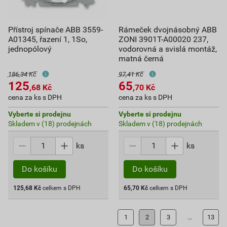
Přístroj spínače ABB 3559-
Rámeček dvojnásobný ABB
A01345, řazení 1, 1So,
ZONI 3901T-A00020 237,
jednopólový
vodorovná a svislá montáž,
matná černá
186,34 Kč
97,41 Kč
125
65
,68
Kč
,70
Kč
cena za ks s DPH
cena za ks s DPH
Vyberte si prodejnu
Vyberte si prodejnu
Skladem v (18) prodejnách
Skladem v (18) prodejnách
ks
ks
Do košíku
Do košíku
125,68
Kč
celkem s DPH
65,70
Kč
celkem s DPH
1
2
3
...
13