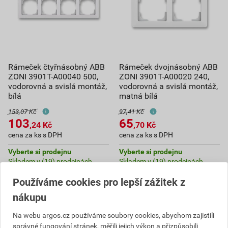
Rámeček čtyřnásobný ABB
Rámeček dvojnásobný ABB
ZONI 3901T-A00040 500,
ZONI 3901T-A00020 240,
vodorovná a svislá montáž,
vodorovná a svislá montáž,
bílá
matná bílá
153,07 Kč
97,41 Kč
103
65
,24
Kč
,70
Kč
cena za ks s DPH
cena za ks s DPH
Vyberte si prodejnu
Vyberte si prodejnu
Skladem v (19) prodejnách
Skladem v (19) prodejnách
Používáme cookies pro lepší zážitek z
ks
ks
nákupu
Do košíku
Do košíku
Na webu argos.cz používáme soubory cookies, abychom zajistili
správné fungování stránek, měřili jejich výkon a přizpůsobili
103,24
Kč
celkem s DPH
65,70
Kč
celkem s DPH