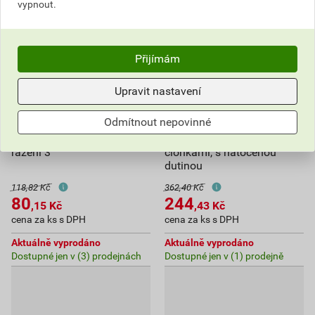
vypnout.
Přijímám
Upravit nastavení
Kryt spínače ABB Zoni
Zásuvka dvojnásobná ABB
Odmítnout nepovinné
3559T-A00933 500, bílá,
Zoni 5513T-C02357 137,
jednoduchý s potiskem, pro
matná černá / bílá, s
řazení 3
clonkami, s natočenou
dutinou
118,82 Kč
362,40 Kč
80
244
,15
Kč
,43
Kč
cena za ks s DPH
cena za ks s DPH
Aktuálně vyprodáno
Aktuálně vyprodáno
Dostupné jen v (3) prodejnách
Dostupné jen v (1) prodejně