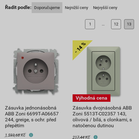
Řadit podle:
Doporučujeme
Nejnižší ceny
Nejvyšší ceny
1
...
12
13
Zásuvka jednonásobná
Zásuvka dvojnásobná ABB
ABB Zoni 6699T-A06657
Zoni 5513T-C02357 143,
244, greige, s ochr. před
olivová / bílá, s clonkami, s
přepětím
natočenou dutinou
1 593,68 Kč
217,44 Kč