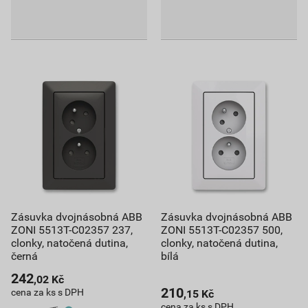
Zásuvka dvojnásobná ABB
Zásuvka dvojnásobná ABB
ZONI 5513T-C02357 237,
ZONI 5513T-C02357 500,
clonky, natočená dutina,
clonky, natočená dutina,
černá
bílá
242
,02
Kč
210
cena za ks s DPH
,15
Kč
cena za ks s DPH