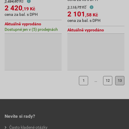
3 484,80 Kč
2 420
3 115,75 Kč
,19
Kč
2 101
cena za bal. s DPH
,58
Kč
cena za bal. s DPH
Aktuálně vyprodáno
Dostupné jen v (5) prodejnách
Aktuálně vyprodáno
1
...
12
13
Nevíte si rady?
Často kladené otázky