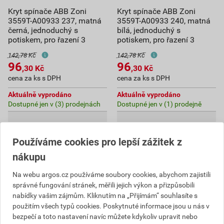
Kryt spínače ABB Zoni
Kryt spínače ABB Zoni
3559T-A00933 237, matná
3559T-A00933 240, matná
černá, jednoduchý s
bílá, jednoduchý s
potiskem, pro řazení 3
potiskem, pro řazení 3
142,78 Kč
142,78 Kč
96
96
,30
Kč
,30
Kč
cena za ks s DPH
cena za ks s DPH
Aktuálně vyprodáno
Aktuálně vyprodáno
Dostupné jen v (3) prodejnách
Dostupné jen v (1) prodejně
Používáme cookies pro lepší zážitek z
nákupu
Na webu argos.cz používáme soubory cookies, abychom zajistili
správné fungování stránek, měřili jejich výkon a přizpůsobili
nabídky vašim zájmům. Kliknutím na „Přijímám“ souhlasíte s
použitím všech typů cookies. Poskytnuté informace jsou u nás v
bezpečí a toto nastavení navíc můžete kdykoliv upravit nebo