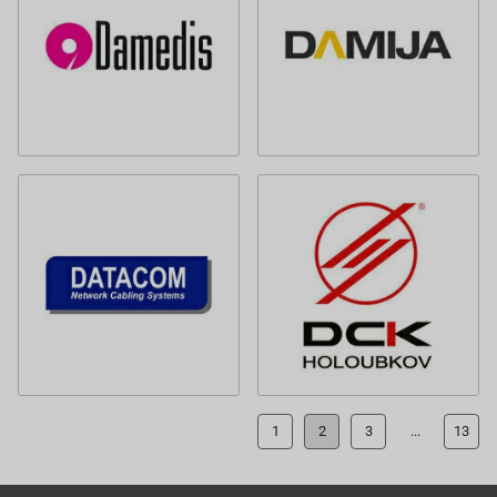
1
2
3
...
13