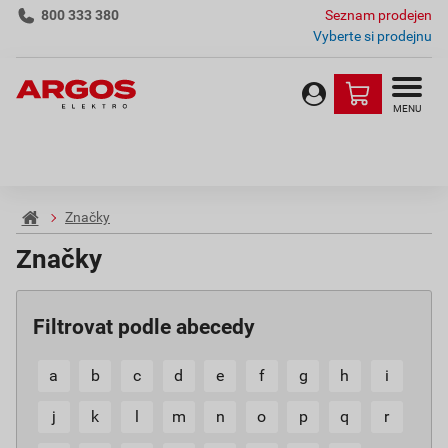
800 333 380
Seznam prodejen
Vyberte si prodejnu
MENU
Značky
Značky
Filtrovat podle abecedy
a
b
c
d
e
f
g
h
i
j
k
l
m
n
o
p
q
r