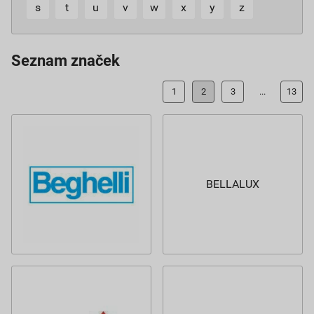
s
t
u
v
w
x
y
z
Seznam značek
1
2
3
...
13
BELLALUX