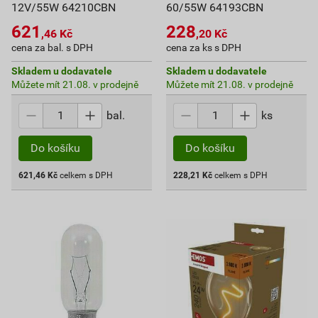
12V/55W 64210CBN
60/55W 64193CBN
621
228
,46
Kč
,20
Kč
cena za bal. s DPH
cena za ks s DPH
Skladem u dodavatele
Skladem u dodavatele
Můžete mít 21.08. v prodejně
Můžete mít 21.08. v prodejně
bal.
ks
Do košíku
Do košíku
621,46
Kč
celkem s DPH
228,21
Kč
celkem s DPH