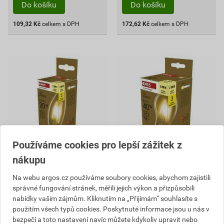
Do košíku
Do košíku
109,32
Kč
celkem s DPH
172,62
Kč
celkem s DPH
Používáme cookies pro lepší zážitek z
nákupu
EMOS Z53012 LED VNT
EMOS Z55032 LED VNT
CANDLE 2,5W(20W) 225lm
A60 4,5W(40W) 420lm E27
Na webu argos.cz používáme soubory cookies, abychom zajistili
E14 WW+
WW+
správné fungování stránek, měřili jejich výkon a přizpůsobili
57,48 Kč
82,28 Kč
nabídky vašim zájmům. Kliknutím na „Přijímám“ souhlasíte s
50
72
použitím všech typů cookies. Poskytnuté informace jsou u nás v
,82
Kč
,62
Kč
bezpečí a toto nastavení navíc můžete kdykoliv upravit nebo
cena za ks s DPH
cena za ks s DPH