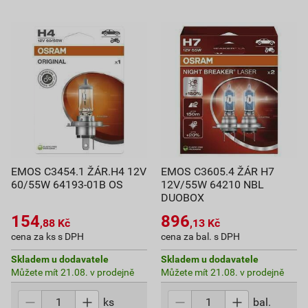
EMOS C3454.1 ŽÁR.H4 12V
EMOS C3605.4 ŽÁR H7
60/55W 64193-01B OS
12V/55W 64210 NBL
DUOBOX
154
896
,88
Kč
,13
Kč
cena za ks s DPH
cena za bal. s DPH
Skladem u dodavatele
Skladem u dodavatele
Můžete mít 21.08. v prodejně
Můžete mít 21.08. v prodejně
ks
bal.