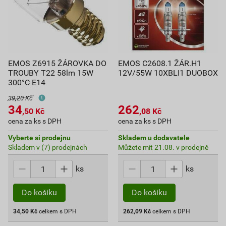
EMOS Z6915 ŽÁROVKA DO
EMOS C2608.1 ŽÁR.H1
TROUBY T22 58lm 15W
12V/55W 10XBLI1 DUOBOX
300°C E14
39,20 Kč
34
262
,50
Kč
,08
Kč
cena za ks s DPH
cena za ks s DPH
Vyberte si prodejnu
Skladem u dodavatele
Skladem v (7) prodejnách
Můžete mít 21.08. v prodejně
ks
ks
Do košíku
Do košíku
34,50
Kč
celkem s DPH
262,09
Kč
celkem s DPH