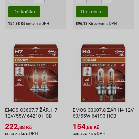
Do košíku
Do košíku
154,88
Kč
celkem s DPH
896,13
Kč
celkem s DPH
EMOS C3607.7 ŽÁR. H7
EMOS C3607.8 ŽÁR.H4 12V
12V/55W 64210 HCB
60/55W 64193 HCB
222
154
,88
Kč
,88
Kč
cena za ks s DPH
cena za ks s DPH