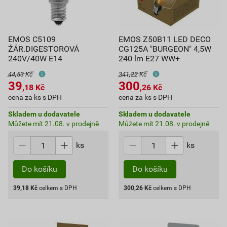
EMOS C5109
EMOS Z50B11 LED DECO
ŽÁR.DIGESTOROVÁ
CG125A "BURGEON" 4,5W
240V/40W E14
240 lm E27 WW+
44,53 Kč
341,22 Kč
39
300
,18
Kč
,26
Kč
cena za ks s DPH
cena za ks s DPH
Skladem u dodavatele
Skladem u dodavatele
Můžete mít 21.08. v prodejně
Můžete mít 21.08. v prodejně
ks
ks
Do košíku
Do košíku
39,18
Kč
celkem s DPH
300,26
Kč
celkem s DPH