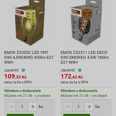
EMOS Z52032 LED VNT
EMOS Z52311 LED DECO
G95 4,5W(40W) 420lm E27
G95 SMOKED 4,5W 180lm
WW+
E27 WW+
124,03 Kč
196,02 Kč
109
172
,32
Kč
,62
Kč
cena za ks s DPH
cena za ks s DPH
Skladem u dodavatele
Skladem u dodavatele
Můžete mít 21.08. v prodejně
Můžete mít 21.08. v prodejně
ks
ks