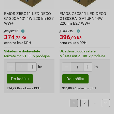
EMOS Z5BO11 LED DECO
EMOS Z5CS11 LED DECO
G130OA "O" 4W 220 lm E27
G130SRA "SATURN" 4W
WW+
220 lm E27 WW+
425,92 Kč
450,12 Kč
374
396
,72
Kč
,00
Kč
cena za ks s DPH
cena za ks s DPH
Skladem u dodavatele
Skladem u dodavatele
Můžete mít 21.08. v prodejně
Můžete mít 21.08. v prodejně
ks
ks
Do košíku
Do košíku
374,72
Kč
celkem s DPH
396,00
Kč
celkem s DPH
1
2
...
11