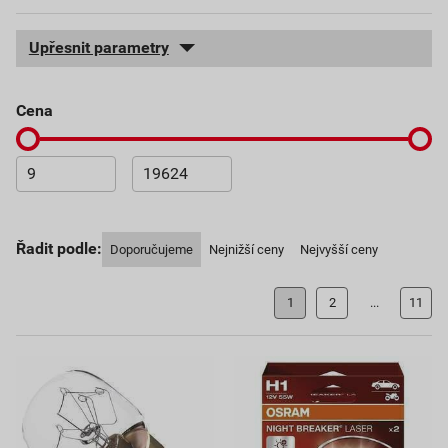
Upřesnit parametry
cena
Řadit podle:
Doporučujeme
Nejnižší ceny
Nejvyšší ceny
1
2
...
11