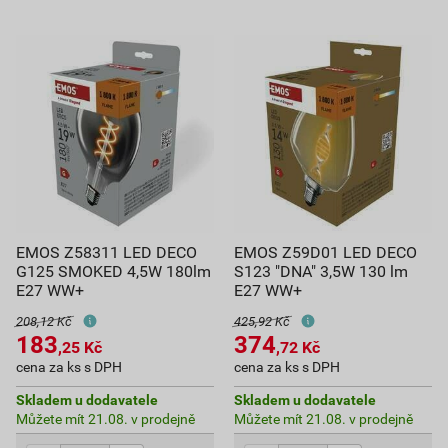
EMOS Z58311 LED DECO
EMOS Z59D01 LED DECO
G125 SMOKED 4,5W 180lm
S123 "DNA" 3,5W 130 lm
E27 WW+
E27 WW+
208,12 Kč
425,92 Kč
183
374
,25
Kč
,72
Kč
cena za ks s DPH
cena za ks s DPH
Skladem u dodavatele
Skladem u dodavatele
Můžete mít 21.08. v prodejně
Můžete mít 21.08. v prodejně