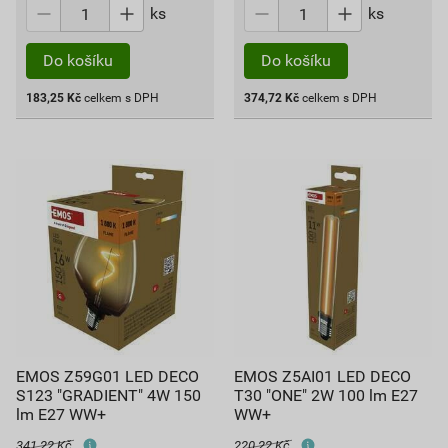
ks
ks
Do košíku
Do košíku
183,25
Kč
celkem s DPH
374,72
Kč
celkem s DPH
EMOS Z59G01 LED DECO
EMOS Z5AI01 LED DECO
S123 "GRADIENT" 4W 150
T30 "ONE" 2W 100 lm E27
lm E27 WW+
WW+
341,22 Kč
220,22 Kč