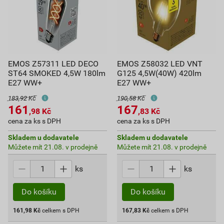
EMOS Z57311 LED DECO
EMOS Z58032 LED VNT
ST64 SMOKED 4,5W 180lm
G125 4,5W(40W) 420lm
E27 WW+
E27 WW+
183,92 Kč
190,58 Kč
161
167
,98
Kč
,83
Kč
cena za ks s DPH
cena za ks s DPH
Skladem u dodavatele
Skladem u dodavatele
Můžete mít 21.08. v prodejně
Můžete mít 21.08. v prodejně
ks
ks
Do košíku
Do košíku
161,98
Kč
celkem s DPH
167,83
Kč
celkem s DPH