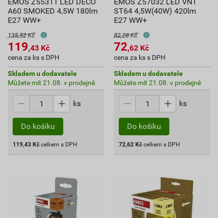
EMOS Z55311 LED DECO
EMOS Z57032 LED VNT
A60 SMOKED 4,5W 180lm
ST64 4,5W(40W) 420lm
E27 WW+
E27 WW+
135,52 Kč
82,28 Kč
119
72
,43
Kč
,62
Kč
cena za ks s DPH
cena za ks s DPH
Skladem u dodavatele
Skladem u dodavatele
Můžete mít 21.08. v prodejně
Můžete mít 21.08. v prodejně
ks
ks
Do košíku
Do košíku
119,43
Kč
celkem s DPH
72,62
Kč
celkem s DPH