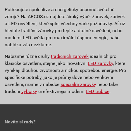
Potřebujete spolehlivé a energeticky úsporné světelné
zdroje? Na ARGOS.cz najdete široký výběr žárovek, zářivek
a LED osvětlení, které splní všechny vaše požadavky. Ať už
hledáte tradiční žárovky pro teplé a útulné osvětlení, nebo
moderní LED světla pro maximální úsporu energie, naše
nabídka vás nezklame.
Nabízíme různé druhy
tradičních žárovek
ideálních pro
klasické osvětlení, stejně jako inovativní
LED žárovky
, které
vynikají dlouhou životností a nízkou spotřebou energie. Pro
specifické potřeby, jako je průmyslové nebo venkovní
osvětlení, máme v nabídce
speciální žárovky
nebo také
tradiční
výbojky
či efektivnější moderní
LED trubice
.
Nevíte si rady?