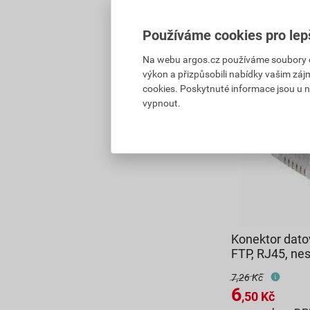
2,17
Kč
celkem 
Používáme cookies pro lep
Na webu argos.cz používáme soubory coo
výkon a přizpůsobili nabídky vašim záj
cookies. Poskytnuté informace jsou u n
vypnout.
Konektor dat
FTP, RJ45, nes
7,26 Kč
6
,50
Kč