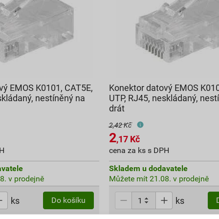
ový EMOS K0101, CAT5E,
Konektor datový EMOS K010
skládaný, nestíněný na
UTP, RJ45, neskládaný, nest
drát
2,42 Kč
2
,17
Kč
PH
cena za ks s DPH
vatele
Skladem u dodavatele
8. v prodejně
Můžete mít 21.08. v prodejně
ks
ks
Do košíku