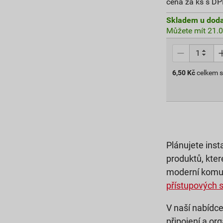
cena za ks s D
Skladem u doda
Můžete mít 21.0
6,50
Kč
celkem 
Plánujete ins
produktů, kter
moderní komuni
přístupových 
V naší nabídce
připojení a or