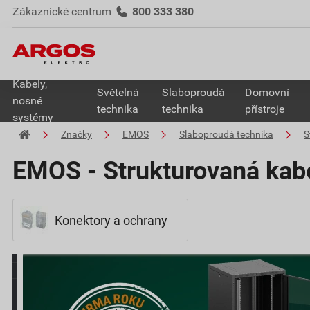
Zákaznické centrum
800 333 380
Kabely,
Světelná
Slaboproudá
Domovní
nosné
technika
technika
přístroje
systémy
Značky
EMOS
Slaboproudá technika
S
EMOS - Strukturovaná kab
Konektory a ochrany