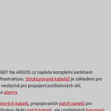
láři? Na ARGOS.cz najdete kompletní sortiment
nfrastrukturu.
Strukturovaná kabeláž
je základem pro
 nezbytná pro propojení počítačových sítí,
bo
alarmy
.
atových kabelů
, propojovacích
patch panelů
pro
 širokou škálu
patch kabelů
, ale i potřebných
keystonů