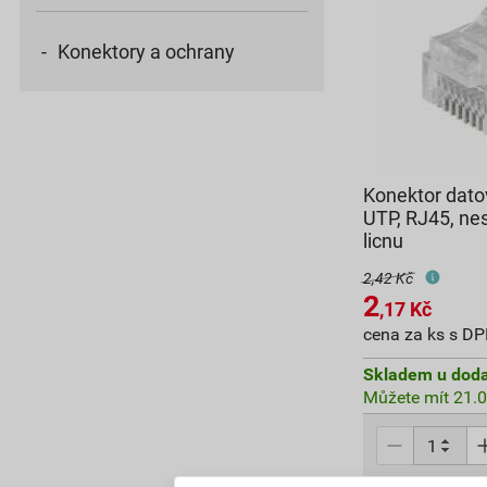
Konektory a ochrany
Konektor dat
UTP, RJ45, ne
licnu
2,42 Kč
2
,17
Kč
cena za ks s D
Skladem u doda
Můžete mít 21.0