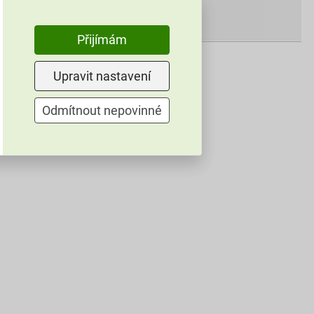
5,41
Kč
celkem s DPH
Přijímám
Upravit nastavení
Odmítnout nepovinné