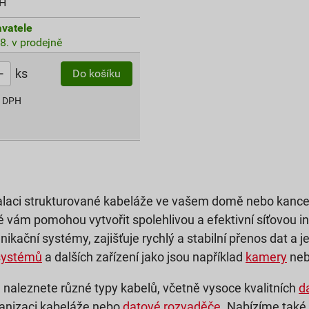
PH
vatele
8. v prodejně
ks
Do košíku
s DPH
talaci strukturované kabeláže ve vašem domě nebo kance
é vám pomohou vytvořit spolehlivou a efektivní síťovou i
kační systémy, zajišťuje rychlý a stabilní přenos dat a je
systémů
a dalších zařízení jako jsou například
kamery
ne
 naleznete různé typy kabelů, včetně vysoce kvalitních
d
ganizaci kabeláže nebo
datové rozvaděče
. Nabízíme také