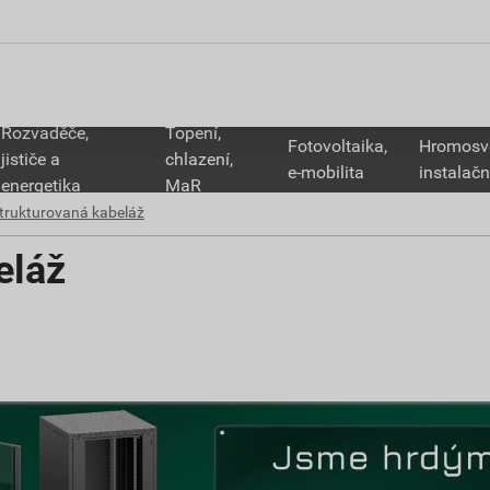
Rozvaděče,
Topení,
Fotovoltaika,
Hromosv
jističe a
chlazení,
e-mobilita
instalačn
energetika
MaR
trukturovaná kabeláž
eláž