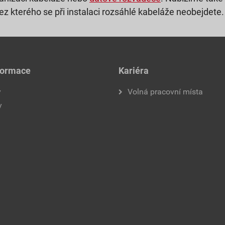
bez kterého se při instalaci rozsáhlé kabeláže neobejdete.
formace
Kariéra
y
Volná pracovní místa
y