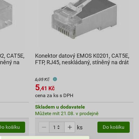
2, CAT5E,
Konektor datový EMOS K0201, CAT5E,
íněný na
FTP, RJ45, neskládaný, stíněný na drát
6,05 Kč
5
,41
Kč
cena za ks s DPH
Skladem u dodavatele
Můžete mít 21.08. v prodejně
ks
Do košíku
Do košíku