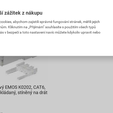
s DPH
2,17
Kč
celkem s DPH
ší zážitek z nákupu
kies, abychom zajistili správné fungování stránek, měřili jejich
mům. Kliknutím na „Přijímám“ souhlasíte s použitím všech typů
ás v bezpečí a toto nastavení navíc můžete kdykoliv upravit nebo
ový EMOS K0202, CAT6,
kládaný, stíněný na drát