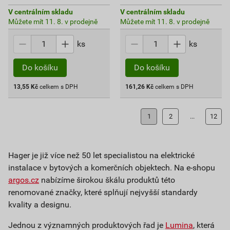
V centrálním skladu
V centrálním skladu
Můžete mít 11. 8. v prodejně
Můžete mít 11. 8. v prodejně
ks
ks
Do košíku
Do košíku
13,55
Kč
celkem s DPH
161,26
Kč
celkem s DPH
1
2
...
12
Hager je již více než 50 let specialistou na elektrické
instalace v bytových a komerčních objektech. Na e-shopu
argos.cz
nabízíme širokou škálu produktů této
renomované značky, které splňují nejvyšší standardy
kvality a designu.​
Jednou z významných produktových řad je
Lumina
, která