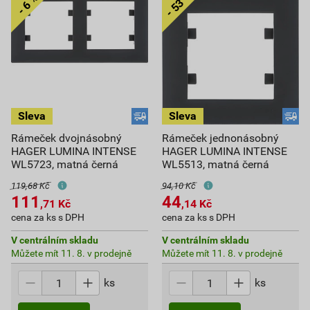
Rámeček dvojnásobný
Rámeček jednonásobný
HAGER LUMINA INTENSE
HAGER LUMINA INTENSE
WL5723, matná černá
WL5513, matná černá
119,68 Kč
94,10 Kč
111
44
,71
Kč
,14
Kč
cena za ks s DPH
cena za ks s DPH
V centrálním skladu
V centrálním skladu
Můžete mít 11. 8. v prodejně
Můžete mít 11. 8. v prodejně
ks
ks