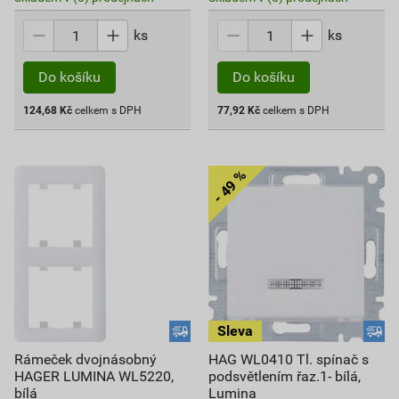
ks
ks
Do košíku
Do košíku
124,68
Kč
celkem s DPH
77,92
Kč
celkem s DPH
Rámeček dvojnásobný
HAG WL0410 Tl. spínač s
HAGER LUMINA WL5220,
podsvětlením řaz.1- bílá,
bílá
Lumina