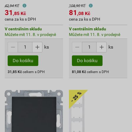
42,94 Kč
108,90 Kč
31
81
,85
Kč
,08
Kč
cena za ks s DPH
cena za ks s DPH
V centrálním skladu
V centrálním skladu
Můžete mít 11. 8. v prodejně
Můžete mít 11. 8. v prodejně
ks
ks
Do košíku
Do košíku
31,85
Kč
celkem s DPH
81,08
Kč
celkem s DPH