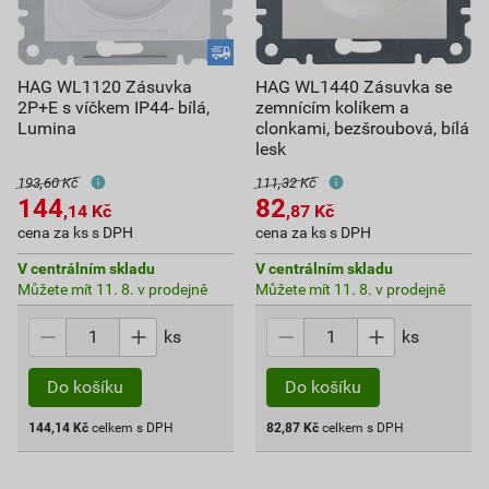
HAG WL1120 Zásuvka
HAG WL1440 Zásuvka se
2P+E s víčkem IP44- bílá,
zemnícím kolíkem a
Lumina
clonkami, bezšroubová, bílá
lesk
193,60 Kč
111,32 Kč
144
82
,14
Kč
,87
Kč
cena za ks s DPH
cena za ks s DPH
V centrálním skladu
V centrálním skladu
Můžete mít 11. 8. v prodejně
Můžete mít 11. 8. v prodejně
ks
ks
Do košíku
Do košíku
144,14
Kč
celkem s DPH
82,87
Kč
celkem s DPH