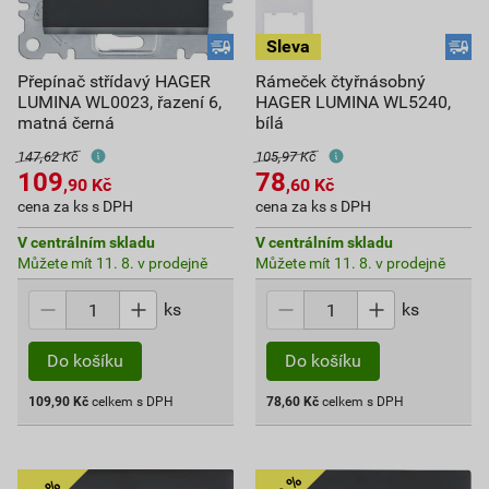
Přepínač střídavý HAGER
Rámeček čtyřnásobný
LUMINA WL0023, řazení 6,
HAGER LUMINA WL5240,
matná černá
bílá
147,62 Kč
105,97 Kč
109
78
,90
Kč
,60
Kč
cena za ks s DPH
cena za ks s DPH
V centrálním skladu
V centrálním skladu
Můžete mít 11. 8. v prodejně
Můžete mít 11. 8. v prodejně
ks
ks
Do košíku
Do košíku
109,90
Kč
celkem s DPH
78,60
Kč
celkem s DPH