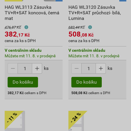
HAG WL3113 Zásuvka
HAG WL3120 Zásuvka
TV+R+SAT koncová, černá
TV+R+SAT průchozí- bílá,
mat
Lumina
476,87 Kč
682,44 Kč
382
508
,17
Kč
,08
Kč
cena za ks s DPH
cena za ks s DPH
V centrálním skladu
V centrálním skladu
Můžete mít 11. 8. v prodejně
Můžete mít 11. 8. v prodejně
ks
ks
Do košíku
Do košíku
382,17
Kč
celkem s DPH
508,08
Kč
celkem s DPH