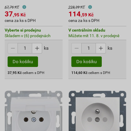
67,76 Kč
228,39 Kč
37
114
,95
Kč
,59
Kč
cena za ks s DPH
cena za ks s DPH
Vyberte si prodejnu
V centrálním skladu
Skladem v (6) prodejnách
Můžete mít 11. 8. v prodejně
ks
ks
Do košíku
Do košíku
37,95
Kč
celkem s DPH
114,60
Kč
celkem s DPH