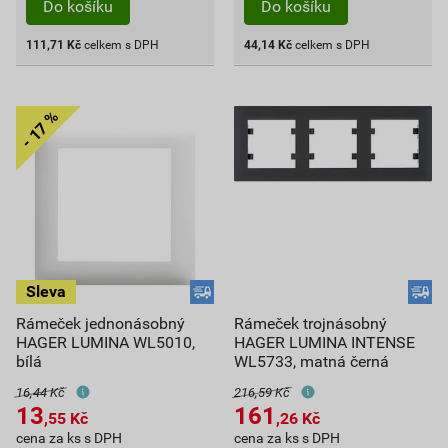
Do košíku
Do košíku
111,71
Kč
celkem s DPH
44,14
Kč
celkem s DPH
Rámeček jednonásobný
Rámeček trojnásobný
HAGER LUMINA WL5010,
HAGER LUMINA INTENSE
bílá
WL5733, matná černá
16,44 Kč
216,59 Kč
13
161
,55
Kč
,26
Kč
cena za ks s DPH
cena za ks s DPH