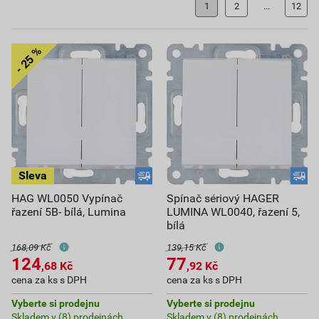
1
2
...
12
HAG WL0050 Vypínač
Spínač sériový HAGER
řazení 5B- bílá, Lumina
LUMINA WL0040, řazení 5,
bílá
168,09 Kč
139,15 Kč
124
77
,68
Kč
,92
Kč
cena za ks s DPH
cena za ks s DPH
Vyberte si prodejnu
Vyberte si prodejnu
Skladem v (8) prodejnách
Skladem v (8) prodejnách