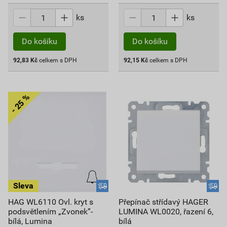
ks
ks
Do košíku
Do košíku
92,83
Kč
celkem s DPH
92,15
Kč
celkem s DPH
HAG WL6110 Ovl. kryt s
Přepínač střídavý HAGER
podsvětlením „Zvonek”-
LUMINA WL0020, řazení 6,
bílá, Lumina
bílá