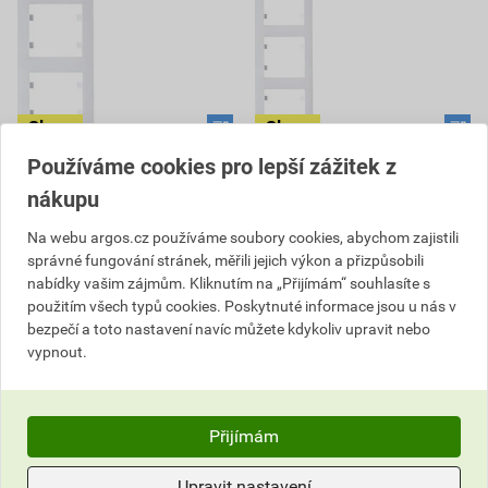
HAG WL5130 3-násobný
HAG WL5140 4-násobný
Používáme cookies pro lepší zážitek z
rámeček vertikální - bílá,
rámeček vertikální - bílá,
nákupu
Lumina
Lumina
Na webu argos.cz používáme soubory cookies, abychom zajistili
62,12 Kč
105,97 Kč
54
79
správné fungování stránek, měřili jejich výkon a přizpůsobili
,89
Kč
,96
Kč
nabídky vašim zájmům. Kliknutím na „Přijímám“ souhlasíte s
cena za ks s DPH
cena za ks s DPH
použitím všech typů cookies. Poskytnuté informace jsou u nás v
V centrálním skladu
V centrálním skladu
bezpečí a toto nastavení navíc můžete kdykoliv upravit nebo
Můžete mít 11. 8. v prodejně
Můžete mít 11. 8. v prodejně
vypnout.
ks
ks
Přijímám
Do košíku
Do košíku
54,89
Kč
celkem s DPH
79,96
Kč
celkem s DPH
Upravit nastavení