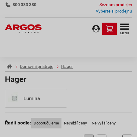
800 333 380
Seznam prodejen
Vyberte si prodejnu
MENU
Domovní přístroje
Hager
Hager
Lumina
Řadit podle:
Doporučujeme
Nejnižší ceny
Nejvyšší ceny