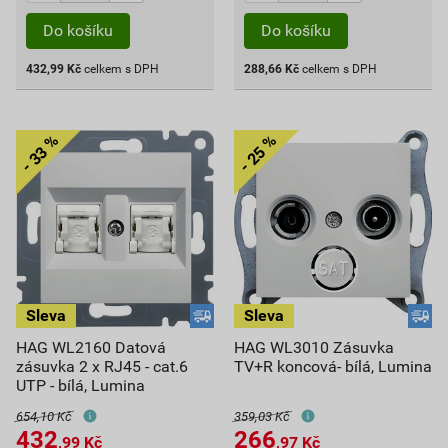
Do košíku
Do košíku
432,99
Kč
celkem s DPH
288,66
Kč
celkem s DPH
HAG WL2160 Datová
HAG WL3010 Zásuvka
zásuvka 2 x RJ45 - cat.6
TV+R koncová- bílá, Lumina
UTP - bílá, Lumina
654,10 Kč
359,03 Kč
432
266
,99
Kč
,97
Kč