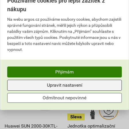
Používáme cookies pro lepší zážitek z
V centrálním skladu
V centrálním skladu
nákupu
Můžete mít 11. 8. v prodejně
Můžete mít 11. 8. v prodejně
Na webu argos.cz používáme soubory cookies, abychom zajistili
ks
ks
správné fungování stránek, měřili jejich výkon a přizpůsobili
nabídky vašim zájmům. Kliknutím na „Přijímám“ souhlasíte s
Do košíku
Do košíku
použitím všech typů cookies. Poskytnuté informace jsou u nás v
bezpečí a toto nastavení navíc můžete kdykoliv upravit nebo
20 299,59
Kč
celkem s DPH
29 050,51
Kč
celkem s DPH
vypnout.
Přijímám
Upravit nastavení
Odmítnout nepovinné
Huawei SUN 2000-30KTL-
Jednotka optimalizační