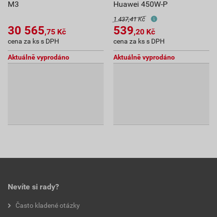
M3
Huawei 450W-P
1 437,41 Kč
30 565
539
,75
Kč
,20
Kč
cena za ks s DPH
cena za ks s DPH
Aktuálně vyprodáno
Aktuálně vyprodáno
Nevíte si rady?
Často kladené otázky