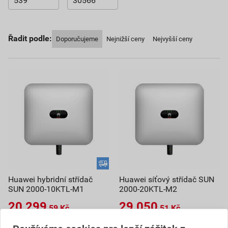
Řadit podle:
Doporučujeme
Nejnižší ceny
Nejvyšší ceny
Huawei hybridní střídač
Huawei síťový střídač SUN
SUN 2000-10KTL-M1
2000-20KTL-M2
20 299
29 050
,59
Kč
,51
Kč
cena za ks s DPH
cena za ks s DPH