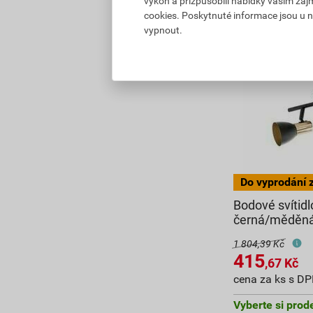
výkon a přizpůsobili nabídky vašim záj
cookies. Poskytnuté informace jsou u n
vypnout.
Bodové svíti
černá/měděn
1 804,39 Kč
415
,67
Kč
cena za ks s D
Vyberte si prod