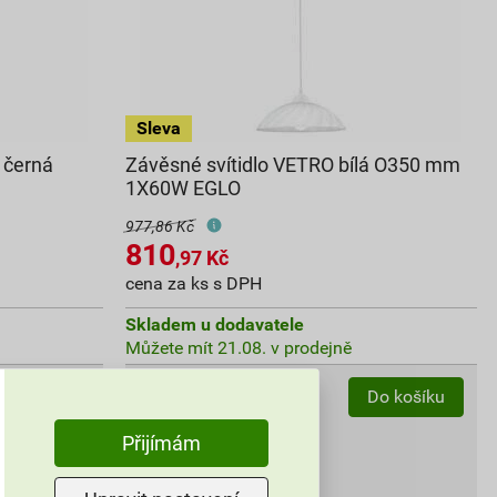
 černá
Závěsné svítidlo VETRO bílá O350 mm
1X60W EGLO
977,86 Kč
810
,97
Kč
cena za ks s DPH
Skladem u dodavatele
Můžete mít 21.08. v prodejně
ks
Do košíku
Do košíku
Přijímám
810,97
Kč
celkem s DPH