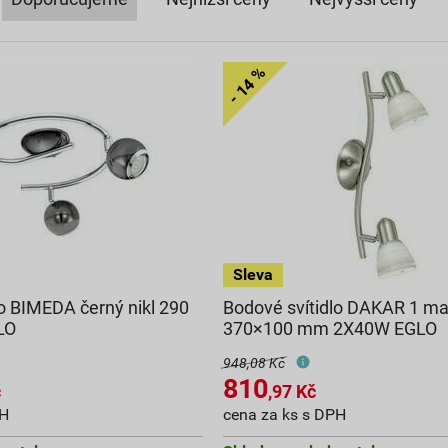
lo BIMEDA černý nikl 290
Bodové svítidlo DAKAR 1 mat
LO
370×100 mm 2X40W EGLO
948,08 Kč
810
č
,97
Kč
PH
cena za ks s DPH