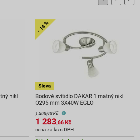
ný nikl
Bodové svítidlo DAKAR 1 matný nikl
O295 mm 3X40W EGLO
1 500,96 Kč
1 283
,66
Kč
cena za ks s DPH