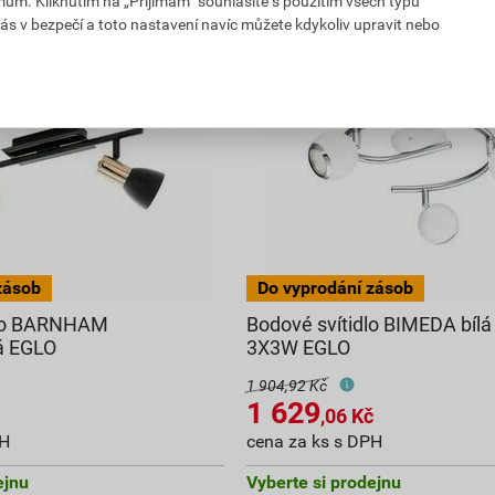
mům. Kliknutím na „Přijímám“ souhlasíte s použitím všech typů
ás v bezpečí a toto nastavení navíc můžete kdykoliv upravit nebo
dlo BARNHAM
Bodové svítidlo BIMEDA bíl
á EGLO
3X3W EGLO
1 904,92 Kč
1 629
,06
Kč
PH
cena za ks s DPH
ejnu
Vyberte si prodejnu