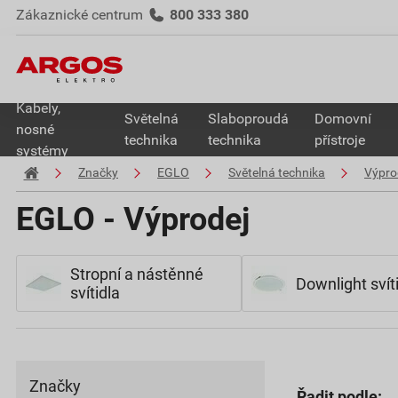
Zákaznické centrum
800 333 380
Kabely,
Světelná
Slaboproudá
Domovní
nosné
technika
technika
přístroje
systémy
Značky
EGLO
Světelná technika
Výpro
EGLO - Výprodej
Stropní a nástěnné
Downlight svít
svítidla
Značky
Řadit podle: