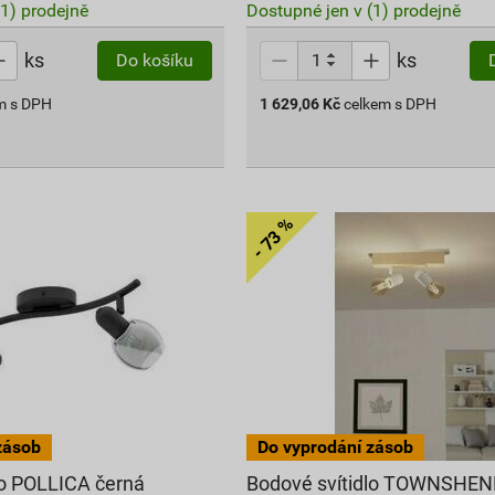
(1) prodejně
Dostupné jen v (1) prodejně
ks
ks
Do košíku
m s DPH
1 629,06
Kč
celkem s DPH
lo POLLICA černá
Bodové svítidlo TOWNSHEN