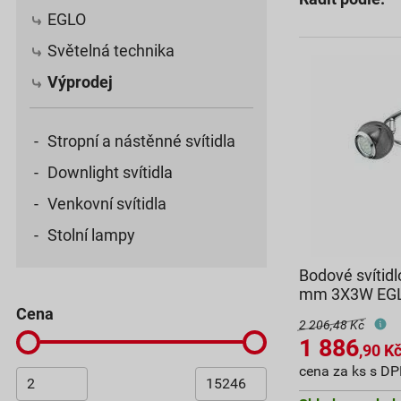
EGLO
Světelná technika
Výprodej
Stropní a nástěnné svítidla
Downlight svítidla
Venkovní svítidla
Stolní lampy
Bodové svítid
mm 3X3W EG
cena
2 206,48 Kč
1 886
,90
K
cena za ks s D