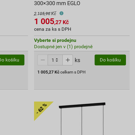
300×300 mm EGLO
2 105,96 Kč
1 005
,27
Kč
cena za ks s DPH
Vyberte si prodejnu
Dostupné jen v (1) prodejně
ks
Do košíku
Do košíku
1 005,27
Kč
celkem s DPH