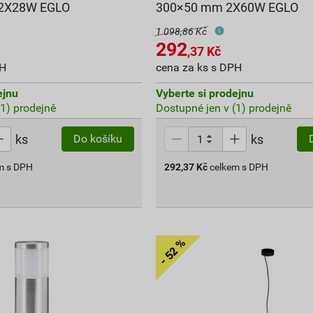
2X28W EGLO
300×50 mm 2X60W EGLO
1 098,86 Kč
292
,37
Kč
PH
cena za ks s DPH
ejnu
Vyberte si prodejnu
(1) prodejně
Dostupné jen v (1) prodejně
ks
ks
Do košíku
m s DPH
292,37
Kč
celkem s DPH