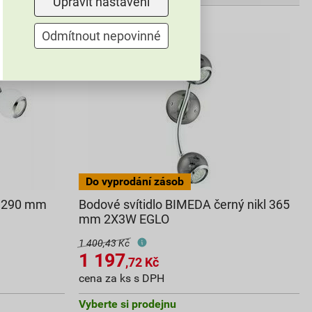
Upravit nastavení
Odmítnout nepovinné
á 290 mm
Bodové svítidlo BIMEDA černý nikl 365
mm 2X3W EGLO
1 400,43 Kč
1 197
,72
Kč
cena za ks s DPH
Vyberte si prodejnu