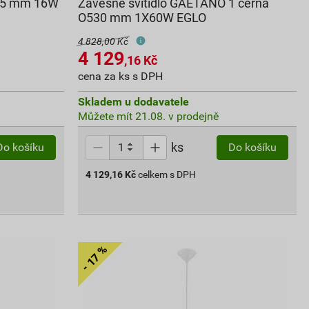
×75 mm 16W
Závěsné svítidlo GAETANO 1 černá
O530 mm 1X60W EGLO
4 828,00 Kč
4 129
,16
Kč
cena za ks s DPH
Skladem u dodavatele
Můžete mít 21.08. v prodejně
ks
Do košíku
Do košíku
4 129,16
Kč
celkem s DPH