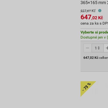
365×165 mm 
927,61 Kč
647
,02
Kč
cena za ks s D
Vyberte si prod
Dostupné jen v 
647,02
Kč
celke