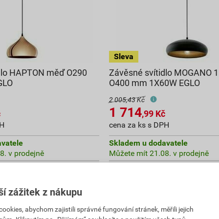
idlo HAPTON měď O290
Závěsné svítidlo MOGANO 1
GLO
O400 mm 1X60W EGLO
2 005,43 Kč
1 714
č
,99
Kč
PH
cena za ks s DPH
vatele
Skladem u dodavatele
8. v prodejně
Můžete mít 21.08. v prodejně
ks
ks
Do košíku
ší zážitek z nákupu
kem s DPH
1 714,99
Kč
celkem s DPH
kies, abychom zajistili správné fungování stránek, měřili jejich