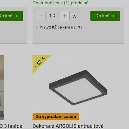
Dostupné jen v (1) prodejně
ks
Do košíku
Do košíku
1 197,72
Kč
celkem s DPH
D 3 hnědá
Dekorace ARGOLIS antracitová