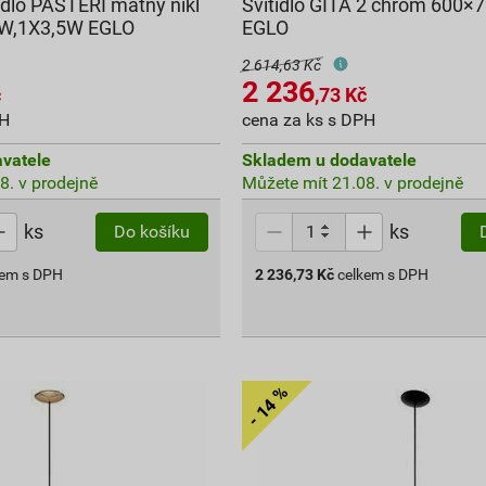
idlo PASTERI matný nikl
Svítidlo GITA 2 chrom 600
W,1X3,5W EGLO
EGLO
2 614,63 Kč
2 236
č
,73
Kč
PH
cena za ks s DPH
vatele
Skladem u dodavatele
8. v prodejně
Můžete mít 21.08. v prodejně
ks
ks
Do košíku
kem s DPH
2 236,73
Kč
celkem s DPH