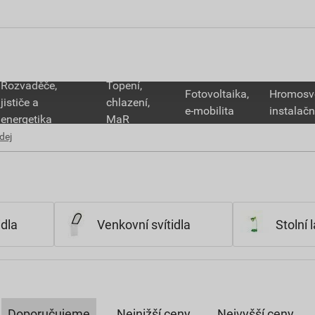
Rozvaděče,
Topení,
Fotovoltaika,
Hromosv
jističe a
chlazení,
e-mobilita
instalačn
energetika
MaR
dej
idla
Venkovní svítidla
Stolní
Doporučujeme
Nejnižší ceny
Nejvyšší ceny