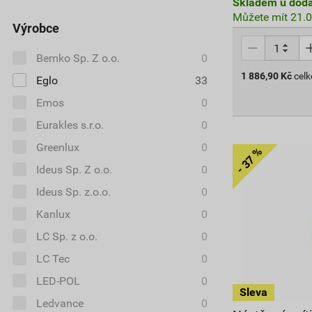
Skladem u doda
Můžete mít 21.0
Výrobce
Bemko Sp. Z o.o.
0
1 886,90
Kč
cel
Eglo
33
Emos
0
Eurakles s.r.o.
0
Greenlux
0
Ideus Sp. Z o.o.
0
Ideus Sp. z.o.o.
0
Kanlux
0
LC Sp. z o.o.
0
LC Tec
0
LED-POL
0
Ledvance
0