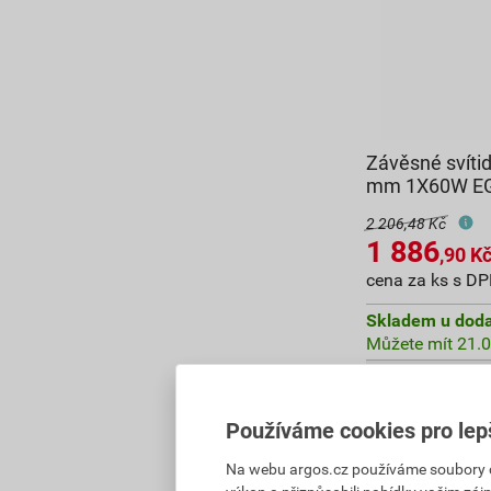
Závěsné svít
mm 1X60W E
2 206,48 Kč
1 886
,90
K
cena za ks s D
Skladem u doda
Můžete mít 21.0
Používáme cookies pro lep
1 886,90
Kč
cel
Na webu argos.cz používáme soubory coo