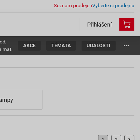
Seznam prodejen
Vyberte si prodejnu
Přihlášení
od,
AKCE
TÉMATA
UDÁLOSTI
í mat.
 lampy
1
2
3