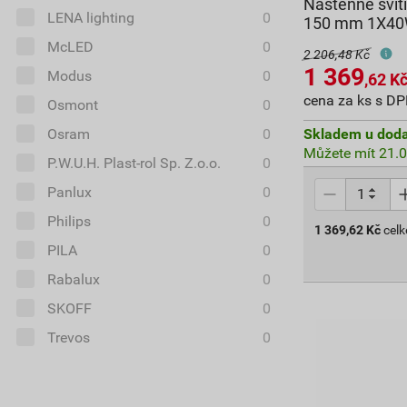
Nástěnné svít
LENA lighting
0
150 mm 1X40
McLED
0
2 206,48 Kč
1 369
Modus
0
,62
K
cena za ks s D
Osmont
0
Osram
0
Skladem u doda
Můžete mít 21.0
P.W.U.H. Plast-rol Sp. Z.o.o.
0
Panlux
0
Philips
0
1 369,62
Kč
cel
PILA
0
Rabalux
0
SKOFF
0
Trevos
0