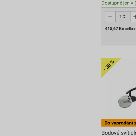
Dostupné jen v 
415,67
Kč
celke
Bodové svítid