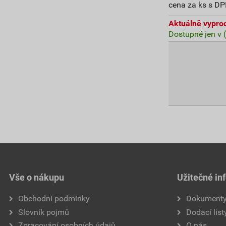
cena za ks s D
Aktuálně vypro
Dostupné jen v 
Vše o nákupu
Užitečné in
Obchodní podmínky
Dokument
Slovník pojmů
Dodací list
Zpracování osobních údajů
O nás