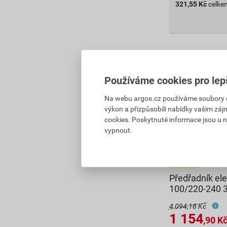
321,55
Kč
celke
Používáme cookies pro lep
Na webu argos.cz používáme soubory coo
výkon a přizpůsobili nabídky vašim záj
cookies. Poskytnuté informace jsou u n
vypnout.
Předřadník e
100/220-240 
4 094,18 Kč
1 154
,90
K