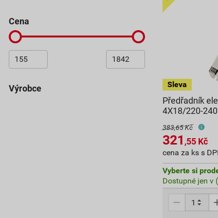
cena
Výrobce
Předřadník e
4X18/220-240
383,65 Kč
321
,55
Kč
cena za ks s D
Vyberte si prod
Dostupné jen v 