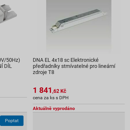
0V/50Hz)
DNA EL 4x18 sc Elektronické
Í DÍL
předřadníky stmívatelné pro lineární
zdroje T8
1 841
,62
Kč
cena za ks s DPH
Aktuálně vyprodáno
Poptat