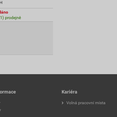
PH
dáno
(1) prodejně
formace
Kariéra
y
Volná pracovní místa
y