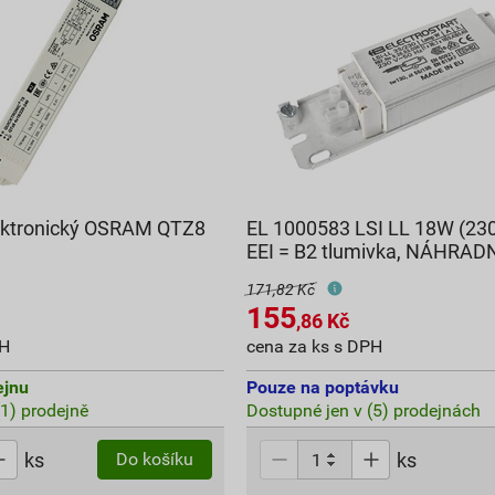
lektronický OSRAM QTZ8
EL 1000583 LSI LL 18W (23
EEI = B2 tlumivka, NÁHRADN
171,82 Kč
155
,86
Kč
PH
cena za ks s DPH
ejnu
Pouze na poptávku
(1) prodejně
Dostupné jen v (5) prodejnách
ks
ks
Do košíku