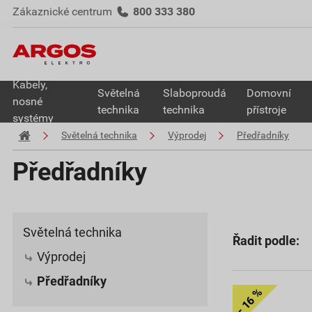
Zákaznické centrum
800 333 380
Kabely,
Světelná
Slaboproudá
Domovní
nosné
technika
technika
přístroje
systémy
Světelná technika
Výprodej
Předřadníky
Předřadníky
Světelná technika
Řadit podle:
Výprodej
Předřadníky