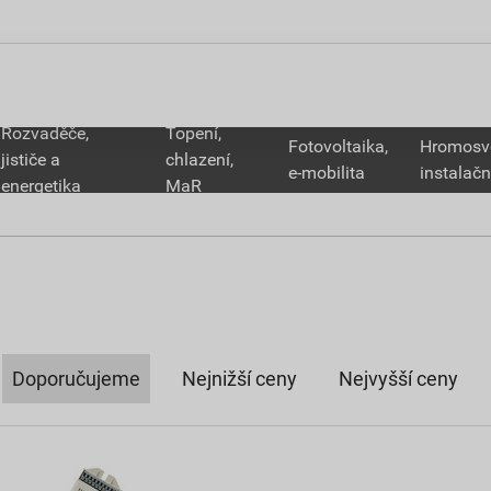
Rozvaděče,
Topení,
Fotovoltaika,
Hromosv
jističe a
chlazení,
e-mobilita
instalačn
energetika
MaR
Doporučujeme
Nejnižší ceny
Nejvyšší ceny