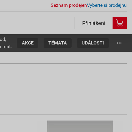
Seznam prodejen
Vyberte si prodejnu
Přihlášení
od,
AKCE
TÉMATA
UDÁLOSTI
í mat.