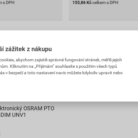
m s DPH
155,86
Kč
celkem s DPH
ší zážitek z nákupu
kies, abychom zajistili správné fungování stránek, měřili jejich
mům. Kliknutím na „Přijímám“ souhlasíte s použitím všech typů
ás v bezpečí a toto nastavení navíc můžete kdykoliv upravit nebo
lektronický OSRAM PTO
3DIM UNV1
č