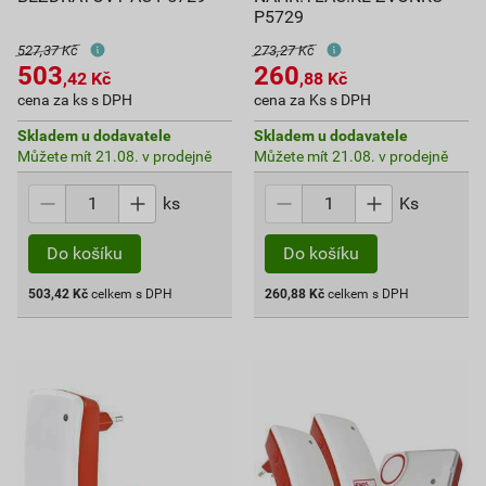
P5729
527,37 Kč
273,27 Kč
503
260
,42
Kč
,88
Kč
cena za ks s DPH
cena za Ks s DPH
Skladem u dodavatele
Skladem u dodavatele
Můžete mít 21.08. v prodejně
Můžete mít 21.08. v prodejně
ks
Ks
Do košíku
Do košíku
503,42
Kč
celkem s DPH
260,88
Kč
celkem s DPH