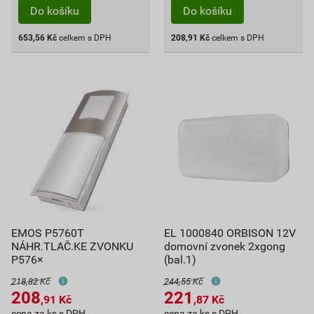
Do košíku
Do košíku
653,56
Kč
celkem s DPH
208,91
Kč
celkem s DPH
EMOS P5760T
EL 1000840 ORBISON 12V
NÁHR.TLAČ.KE ZVONKU
domovní zvonek 2xgong
P576×
(bal.1)
218,82 Kč
244,55 Kč
208
221
,91
Kč
,87
Kč
cena za ks s DPH
cena za ks s DPH