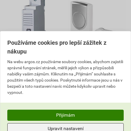
Používáme cookies pro lepší zážitek z
nákupu
ETI 002412002 zvonek, ZE
EMOS P5723 ZVONEK
Na webu argos.cz používáme soubory cookies, abychom zajistili
8V
BEZDRÁTOVÝ DC P5723
správné fungování stránek, měřili jejich výkon a přizpůsobili
354,75 Kč
261,17 Kč
nabídky vašim zájmům. Kliknutím na „Přijímám“ souhlasíte s
278
249
,33
Kč
,34
Kč
použitím všech typů cookies. Poskytnuté informace jsou u nás v
cena za ks s DPH
cena za ks s DPH
bezpečí a toto nastavení navíc můžete kdykoliv upravit nebo
vypnout.
V centrálním skladu
Skladem u dodavatele
Můžete mít 12. 8. v prodejně
Můžete mít 21.08. v prodejně
ks
ks
Přijímám
Do košíku
Do košíku
Upravit nastavení