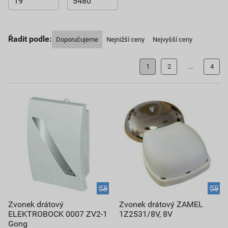
Řadit podle:
Doporučujeme
Nejnižší ceny
Nejvyšší ceny
1
2
...
4
Zvonek drátový
Zvonek drátový ZAMEL
ELEKTROBOCK 0007 ZV2-1
1Z2531/8V, 8V
Gong