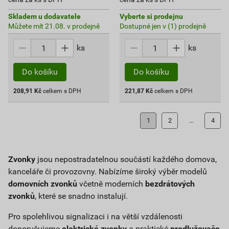
Skladem u dodavatele
Vyberte si prodejnu
Můžete mít 21.08. v prodejně
Dostupné jen v (1) prodejně
ks
ks
Do košíku
Do košíku
208,91
Kč
celkem s DPH
221,87
Kč
celkem s DPH
1
2
...
4
Zvonky
jsou nepostradatelnou součástí každého domova,
kanceláře či provozovny. Nabízíme široký výběr modelů
domovních zvonků
včetně moderních
bezdrátových
zvonků
, které se snadno instalují.
Pro spolehlivou signalizaci i na větší vzdálenosti
doporučujeme
elektrické zvonky
a praktické
prodlužovače