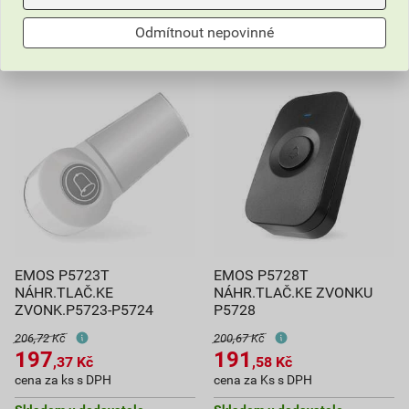
278,32
Kč
celkem s DPH
249,33
Kč
celkem s DPH
Odmítnout nepovinné
EMOS P5723T
EMOS P5728T
NÁHR.TLAČ.KE
NÁHR.TLAČ.KE ZVONKU
ZVONK.P5723-P5724
P5728
206,72 Kč
200,67 Kč
197
191
,37
Kč
,58
Kč
cena za ks s DPH
cena za Ks s DPH