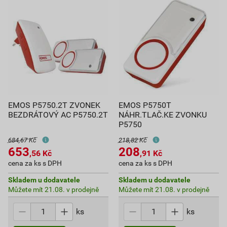
EMOS P5750.2T ZVONEK
EMOS P5750T
BEZDRÁTOVÝ AC P5750.2T
NÁHR.TLAČ.KE ZVONKU
P5750
684,67 Kč
218,82 Kč
653
208
,56
Kč
,91
Kč
cena za ks s DPH
cena za ks s DPH
Skladem u dodavatele
Skladem u dodavatele
Můžete mít 21.08. v prodejně
Můžete mít 21.08. v prodejně
ks
ks