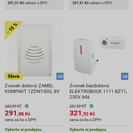
351,51
Kč
celkem s DPH
351,51
Kč
celkem s DPH
Zvonek drátový ZAMEL
Zvonek bezdrátový
KOMPAKT 1ZDNT-002, 8V
ELEKTROBOCK 1111 BZ11,
230V, bílá
345,93 Kč
351,92 Kč
291
321
,88
Kč
,92
Kč
cena za ks s DPH
cena za ks s DPH
Vyberte si prodejnu
Vyberte si prodejnu