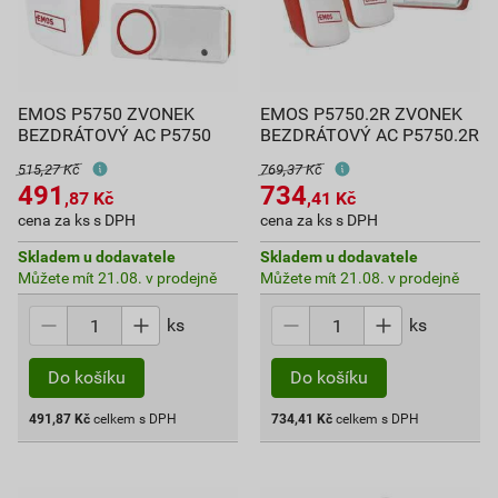
EMOS P5750 ZVONEK
EMOS P5750.2R ZVONEK
BEZDRÁTOVÝ AC P5750
BEZDRÁTOVÝ AC P5750.2R
515,27 Kč
769,37 Kč
491
734
,87
Kč
,41
Kč
cena za ks s DPH
cena za ks s DPH
Skladem u dodavatele
Skladem u dodavatele
Můžete mít 21.08. v prodejně
Můžete mít 21.08. v prodejně
ks
ks
Do košíku
Do košíku
491,87
Kč
celkem s DPH
734,41
Kč
celkem s DPH