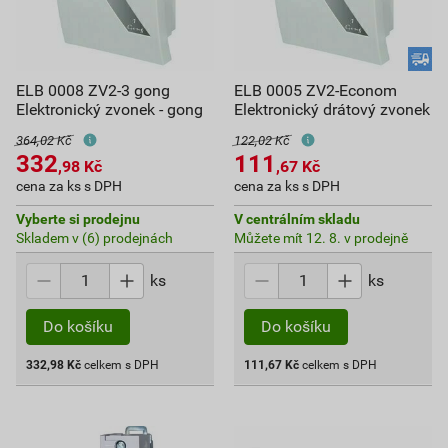
ELB 0008 ZV2-3 gong
ELB 0005 ZV2-Econom
Elektronický zvonek - gong
Elektronický drátový zvonek
364,02 Kč
122,02 Kč
332
111
,98
Kč
,67
Kč
cena za ks s DPH
cena za ks s DPH
Vyberte si prodejnu
V centrálním skladu
Skladem v (6) prodejnách
Můžete mít 12. 8. v prodejně
ks
ks
Do košíku
Do košíku
332,98
Kč
celkem s DPH
111,67
Kč
celkem s DPH