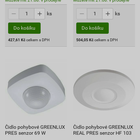
Můžete mít 21.08. v prodejně
Můžete mít 21.08. v prodejně
ks
ks
Do košíku
Do košíku
427,61
Kč
celkem s DPH
504,05
Kč
celkem s DPH
Čidlo pohybové GREENLUX
Čidlo pohybové GREENLUX
PRES senzor 69 W
REAL PRES senzor HF 103