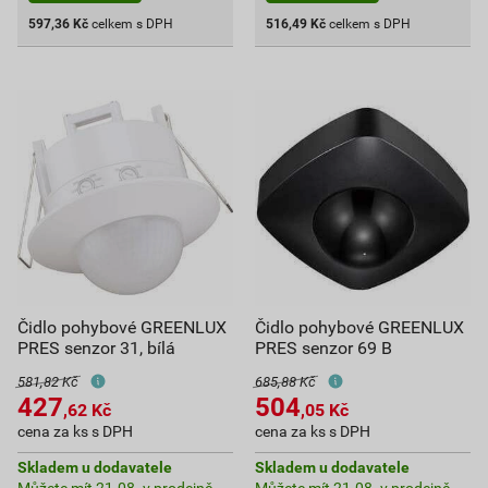
597,36
Kč
celkem s DPH
516,49
Kč
celkem s DPH
Čidlo pohybové GREENLUX
Čidlo pohybové GREENLUX
PRES senzor 31, bílá
PRES senzor 69 B
581,82 Kč
685,88 Kč
427
504
,62
Kč
,05
Kč
cena za ks s DPH
cena za ks s DPH
Skladem u dodavatele
Skladem u dodavatele