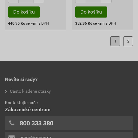
Do košíku
Do košíku
440,95
Kč
celkem s DPH
352,96
Kč
celkem s DPH
1
2
Nevíte si rady?
Často kladené otázky
Kontaktujte naše
Zákaznické centrum
800 333 380
argos@argos.cz