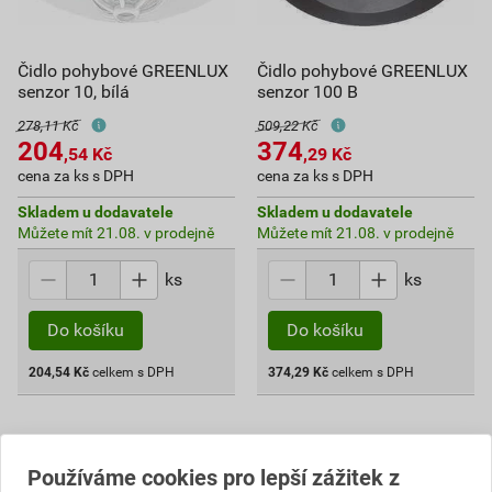
Čidlo pohybové GREENLUX
Čidlo pohybové GREENLUX
senzor 10, bílá
senzor 100 B
278,11 Kč
509,22 Kč
204
374
,54
Kč
,29
Kč
cena za ks s DPH
cena za ks s DPH
Skladem u dodavatele
Skladem u dodavatele
Můžete mít 21.08. v prodejně
Můžete mít 21.08. v prodejně
ks
ks
Do košíku
Do košíku
204,54
Kč
celkem s DPH
374,29
Kč
celkem s DPH
Používáme cookies pro lepší zážitek z