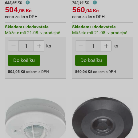
685,88 Kč
762,11 Kč
504
560
,05
Kč
,04
Kč
cena za ks s DPH
cena za ks s DPH
Skladem u dodavatele
Skladem u dodavatele
Můžete mít 21.08. v prodejně
Můžete mít 21.08. v prodejně
ks
ks
Do košíku
Do košíku
504,05
Kč
celkem s DPH
560,04
Kč
celkem s DPH