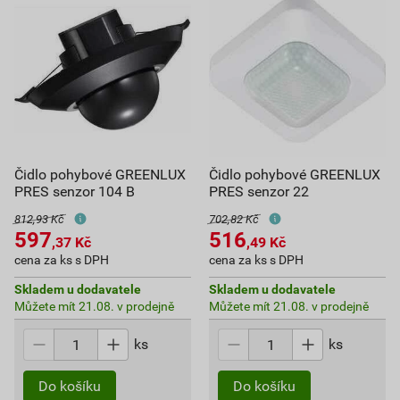
Čidlo pohybové GREENLUX
Čidlo pohybové GREENLUX
PRES senzor 104 B
PRES senzor 22
812,93 Kč
702,82 Kč
597
516
,37
Kč
,49
Kč
cena za ks s DPH
cena za ks s DPH
Skladem u dodavatele
Skladem u dodavatele
Můžete mít 21.08. v prodejně
Můžete mít 21.08. v prodejně
ks
ks
Do košíku
Do košíku