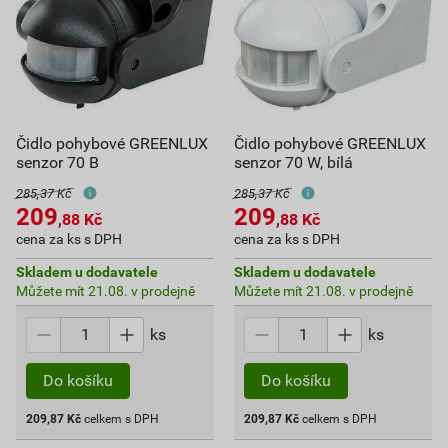
Čidlo pohybové GREENLUX
Čidlo pohybové GREENLUX
senzor 70 B
senzor 70 W, bílá
285,37 Kč
285,37 Kč
209
209
,88
Kč
,88
Kč
cena za ks s DPH
cena za ks s DPH
Skladem u dodavatele
Skladem u dodavatele
Můžete mít 21.08. v prodejně
Můžete mít 21.08. v prodejně
ks
ks
Do košíku
Do košíku
209,87
Kč
celkem s DPH
209,87
Kč
celkem s DPH