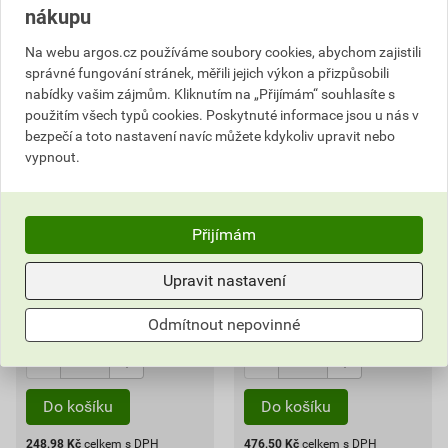
nákupu
Na webu argos.cz používáme soubory cookies, abychom zajistili
správné fungování stránek, měřili jejich výkon a přizpůsobili
nabídky vašim zájmům. Kliknutím na „Přijímám“ souhlasíte s
použitím všech typů cookies. Poskytnuté informace jsou u nás v
bezpečí a toto nastavení navíc můžete kdykoliv upravit nebo
vypnout.
Čidlo pohybové GREENLUX
Čidlo pohybové GREENLUX
senzor 11, bílá
senzor 16 B
338,61 Kč
648,37 Kč
Přijímám
248
476
,99
Kč
,50
Kč
cena za ks s DPH
cena za ks s DPH
Upravit nastavení
Skladem u dodavatele
Skladem u dodavatele
Můžete mít 21.08. v prodejně
Můžete mít 21.08. v prodejně
Odmítnout nepovinné
ks
ks
Do košíku
Do košíku
248,98
Kč
celkem s DPH
476,50
Kč
celkem s DPH