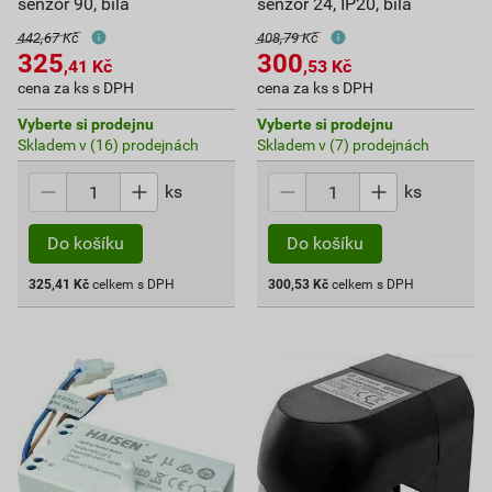
senzor 90, bílá
senzor 24, IP20, bílá
442,67 Kč
408,79 Kč
325
300
,41
Kč
,53
Kč
cena za ks s DPH
cena za ks s DPH
Vyberte si prodejnu
Vyberte si prodejnu
Skladem v (16) prodejnách
Skladem v (7) prodejnách
ks
ks
Do košíku
Do košíku
325,41
Kč
celkem s DPH
300,53
Kč
celkem s DPH