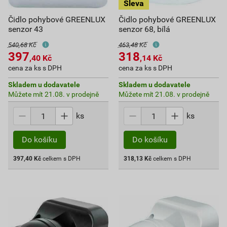
Čidlo pohybové GREENLUX
Čidlo pohybové GREENLUX
senzor 43
senzor 68, bílá
540,68 Kč
463,48 Kč
397
318
,40
Kč
,14
Kč
cena za ks s DPH
cena za ks s DPH
Skladem u dodavatele
Skladem u dodavatele
Můžete mít 21.08. v prodejně
Můžete mít 21.08. v prodejně
ks
ks
Do košíku
Do košíku
397,40
Kč
celkem s DPH
318,13
Kč
celkem s DPH