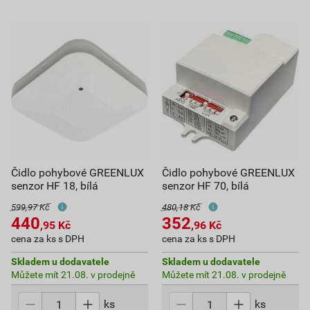
Čidlo pohybové GREENLUX
Čidlo pohybové GREENLUX
senzor HF 18, bílá
senzor HF 70, bílá
599,97 Kč
480,18 Kč
440
352
,95
Kč
,96
Kč
cena za ks s DPH
cena za ks s DPH
Skladem u dodavatele
Skladem u dodavatele
Můžete mít 21.08. v prodejně
Můžete mít 21.08. v prodejně
ks
ks