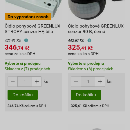
Čidlo pohybové GREENLUX
Čidlo pohybové GREENLUX
STROPY senzor HF, bílá
senzor 90 B, černá
471,71 Kč
442,67 Kč
346
325
,74
Kč
,41
Kč
cena za ks s DPH
cena za ks s DPH
Vyberte si prodejnu
Vyberte si prodejnu
Skladem v (7) prodejnách
Skladem v (6) prodejnách
ks
ks
Do košíku
Do košíku
346,74
Kč
celkem s DPH
325,41
Kč
celkem s DPH