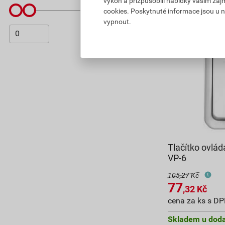
výkon a přizpůsobili nabídky vašim záj
cookies. Poskytnuté informace jsou u n
vypnout.
Tlačítko ovl
VP-6
105,27 Kč
77
,32
Kč
cena za ks s D
Skladem u doda