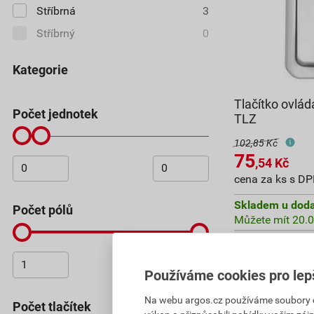
Stříbrná
3
Stříbrný
0
Kategorie
Tlačítko ovl
Počet jednotek
TLZ
102,85 Kč
75
,54
Kč
cena za ks s D
Skladem u doda
Počet pólů
Můžete mít 20.0
Používáme cookies pro lep
75,54
Kč
celkem
Na webu argos.cz používáme soubory coo
Počet tlačítek