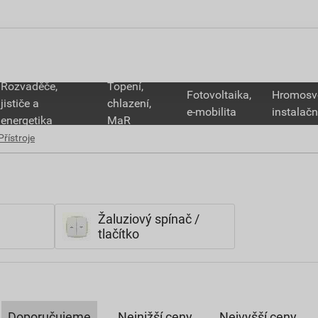
Rozvaděče,
Topení,
Fotovoltaika,
Hromosv
jističe a
chlazení,
e-mobilita
instalačn
energetika
MaR
Přístroje
Žaluziový spínač /
tlačítko
Doporučujeme
Nejnižší ceny
Nejvyšší ceny