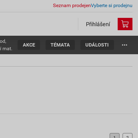
Seznam prodejen
Vyberte si prodejnu
Přihlášení
od,
AKCE
TÉMATA
UDÁLOSTI
í mat.
1
2