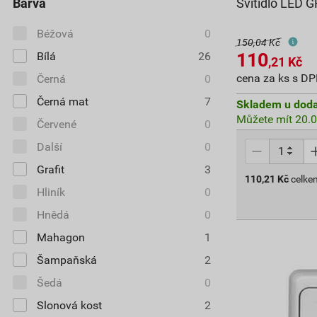
Barva
Svítidlo LED
Béžová
0
150,04 Kč
110
Bílá
26
,21
Kč
cena za ks s D
Černá
0
Černá mat
7
Skladem u doda
Můžete mít 20.0
Červené
0
Další
0
Grafit
3
110,21
Kč
celke
Hliník
0
Hnědá
0
Mahagon
1
Šampaňská
2
Šedá
0
Slonová kost
2