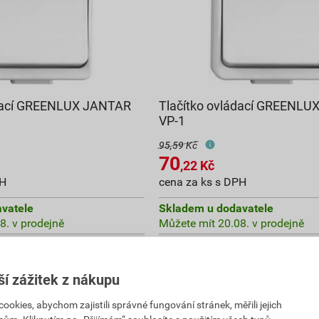
ádací GREENLUX JANTAR
Tlačítko ovládací GREENL
VP-1
95,59 Kč
70
,22
Kč
PH
cena za ks s DPH
vatele
Skladem u dodavatele
8. v prodejně
Můžete mít 20.08. v prodejně
ks
ks
Do košíku
ší zážitek z nákupu
 s DPH
70,22
Kč
celkem s DPH
kies, abychom zajistili správné fungování stránek, měřili jejich