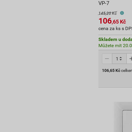
VP-7
145,20 Kč
106
,65
Kč
cena za ks s D
Skladem u doda
Můžete mít 20.0
106,65
Kč
celke