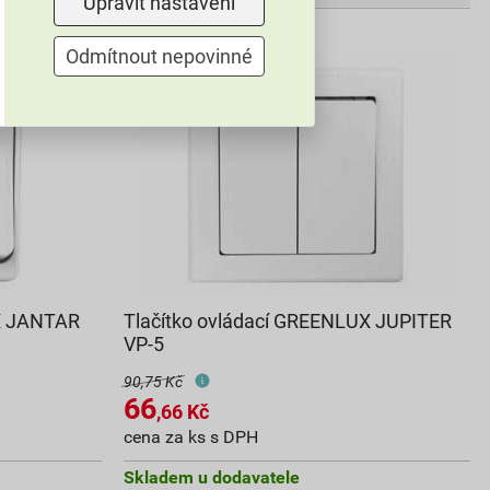
Upravit nastavení
Odmítnout nepovinné
UX JANTAR
Tlačítko ovládací GREENLUX JUPITER
VP-5
90,75 Kč
66
,66
Kč
cena za ks s DPH
Skladem u dodavatele