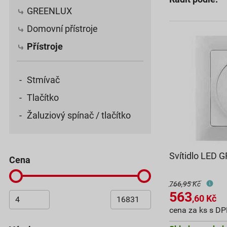
GREENLUX
Domovní přístroje
Přístroje
Stmívač
Tlačítko
Žaluziový spínač / tlačítko
Svítidlo LED
cena
766,95 Kč
563
,60
Kč
cena za ks s D