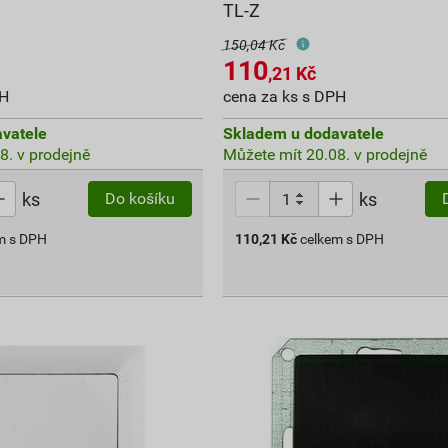
TL-Z
150,04 Kč
110
,21
Kč
PH
cena za ks s DPH
vatele
Skladem u dodavatele
8. v prodejně
Můžete mít 20.08. v prodejně
ks
ks
Do košíku
m s DPH
110,21
Kč
celkem s DPH