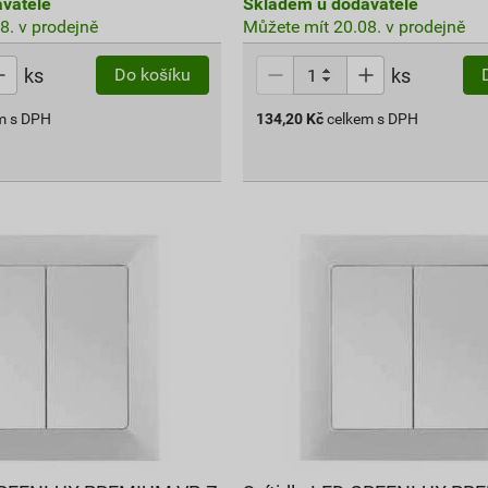
vatele
Skladem u dodavatele
8. v prodejně
Můžete mít 20.08. v prodejně
ks
ks
Do košíku
m s DPH
134,20
Kč
celkem s DPH