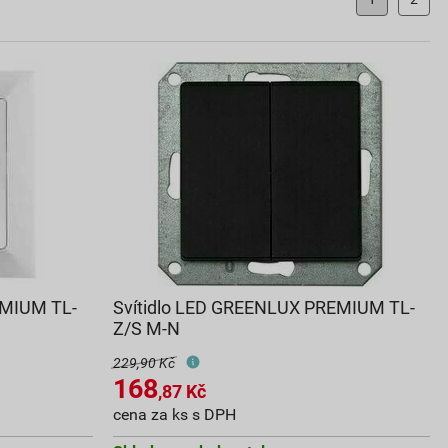
EMIUM TL-
Svítidlo LED GREENLUX PREMIUM TL-
Z/S M-N
229,90 Kč
168
,87
Kč
cena za ks s DPH