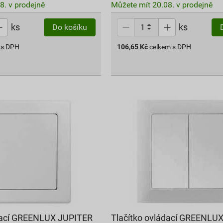
8. v prodejně
Můžete mít 20.08. v prodejně
ks
ks
Do košíku
 s DPH
106,65
Kč
celkem s DPH
ádací GREENLUX JUPITER
Tlačítko ovládací GREENL