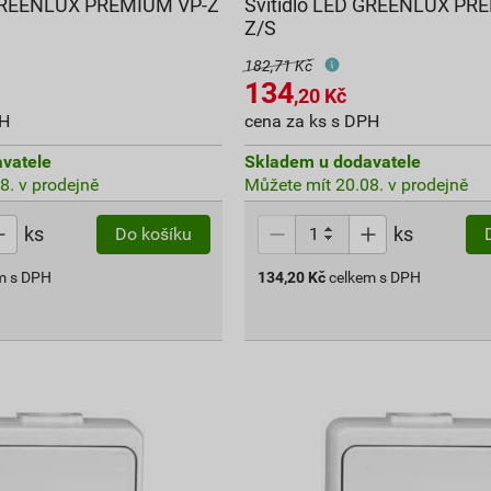
 GREENLUX PREMIUM VP-Z
Svítidlo LED GREENLUX PR
Z/S
182,71 Kč
134
,20
Kč
PH
cena za ks s DPH
vatele
Skladem u dodavatele
8. v prodejně
Můžete mít 20.08. v prodejně
ks
ks
Do košíku
m s DPH
134,20
Kč
celkem s DPH