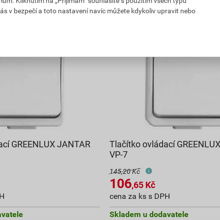
mům. Kliknutím na „Přijímám“ souhlasíte s použitím všech typů
ás v bezpečí a toto nastavení navíc můžete kdykoliv upravit nebo
ádací GREENLUX JANTAR
Tlačítko ovládací GREENL
VP-7
145,20 Kč
106
,65
Kč
PH
cena za ks s DPH
vatele
Skladem u dodavatele