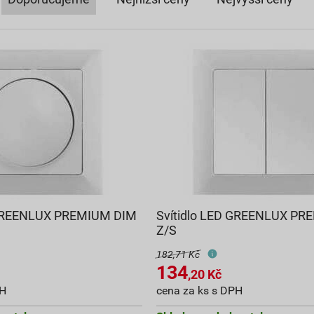
 GREENLUX PREMIUM DIM
Svítidlo LED GREENLUX PR
Z/S
182,71 Kč
134
,20
Kč
PH
cena za ks s DPH