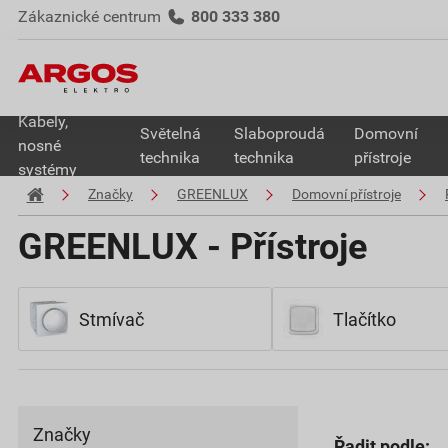
Zákaznické centrum
800 333 380
Kabely,
Světelná
Slaboproudá
Domovní
nosné
technika
technika
přístroje
systémy
Značky
GREENLUX
Domovní přístroje
GREENLUX - Přístroje
Stmívač
Tlačítko
Značky
Řadit podle: