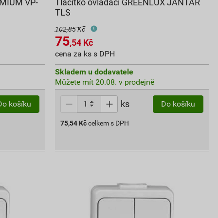
EMIUM VP-
Tlačítko ovládací GREENLUX JANTAR
TLS
102,85 Kč
75
,54
Kč
cena za ks s DPH
Skladem u dodavatele
Můžete mít 20.08. v prodejně
ks
Do košíku
Do košíku
75,54
Kč
celkem s DPH