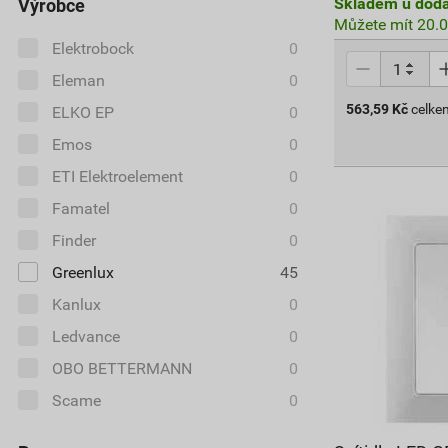
Skladem u doda
Výrobce
Můžete mít 20.0
Elektrobock
0
Eleman
0
563,59
Kč
celke
ELKO EP
0
Emos
0
ETI Elektroelement
0
Famatel
0
Finder
0
Greenlux
45
Kanlux
0
Ledvance
0
OBO BETTERMANN
0
Scame
0