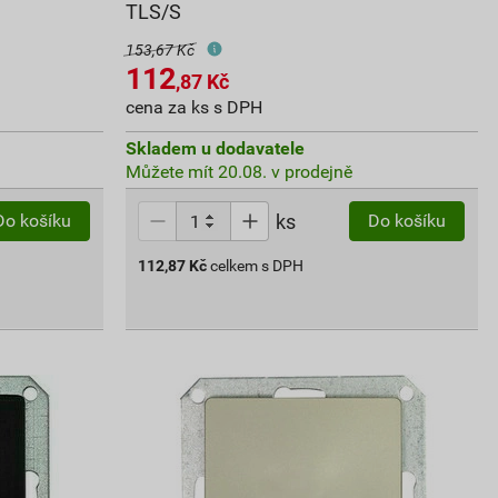
TLS/S
153,67 Kč
112
,87
Kč
cena za ks s DPH
Skladem u dodavatele
Můžete mít 20.08. v prodejně
ks
Do košíku
Do košíku
112,87
Kč
celkem s DPH