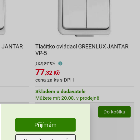
UX JANTAR
Tlačítko ovládací GREENLUX JANTAR
VP-5
105,27 Kč
77
,32
Kč
cena za ks s DPH
Skladem u dodavatele
Můžete mít 20.08. v prodejně
ks
Do košíku
Do košíku
Přijímám
77,32
Kč
celkem s DPH