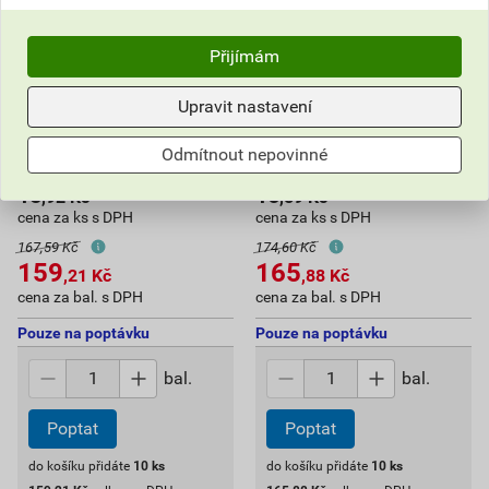
Přijímám
EL 1000140 Koncovka EK-
EL 1007531 Koncovka EK-
Upravit nastavení
C-2+3/25/36 pro 2-pól. a 3-
D-1/25/36 pro 1-pól. prop.
pól. prop. lišty, průřez
lišty, průřez 25mm2 a
Odmítnout nepovinné
25mm2 a 36mm2 (bal.10)
36mm2 (bal.10)
15
16
,92
Kč
,59
Kč
cena za ks s DPH
cena za ks s DPH
167,59 Kč
174,60 Kč
159
165
,21
Kč
,88
Kč
cena za bal. s DPH
cena za bal. s DPH
Pouze na poptávku
Pouze na poptávku
bal.
bal.
Poptat
Poptat
do košíku přidáte
10
ks
do košíku přidáte
10
ks