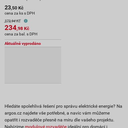
23
,50
Kč
cena za ks s DPH
373,94 Kč
234
,98
Kč
cena za bal. s DPH
Aktuálně vyprodáno
Hledáte spolehlivá řešení pro správu elektrické energie? Na
argos.cz najdete vše potřebné, a navíc vám můžeme
opatřit i rozvaděče přesně na míru dle vašeho projektu.
Nabízíme
modulové rozvaděče
ideální pro domácí i