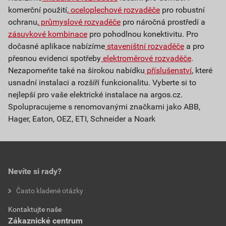
komerční použití,
oceloplechové rozvaděče
pro robustní
ochranu,
průmyslové rozvaděče
pro náročná prostředí a
zásuvkové kombinace
pro pohodlnou konektivitu. Pro
dočasné aplikace nabízíme
staveništní rozvaděče
a pro
přesnou evidenci spotřeby
elektroměrové rozvaděče
.
Nezapomeňte také na širokou nabídku
příslušenství
, které
usnadní instalaci a rozšíří funkcionalitu. Vyberte si to
nejlepší pro vaše elektrické instalace na argos.cz.
Spolupracujeme s renomovanými značkami jako ABB,
Hager, Eaton, OEZ, ETI, Schneider a Noark
Nevíte si rady?
Často kladené otázky
Kontaktujte naše
Zákaznické centrum