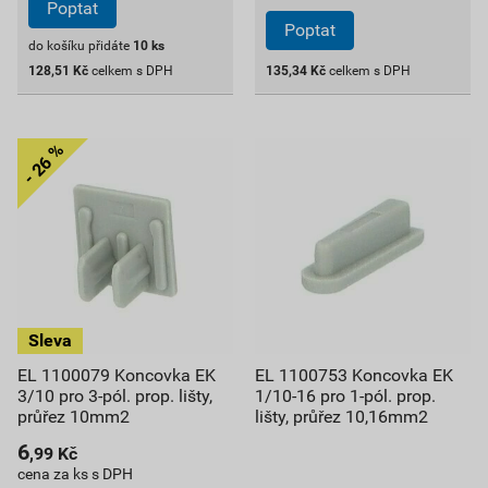
Poptat
Poptat
do košíku přidáte
10
ks
128,51
Kč
celkem s DPH
135,34
Kč
celkem s DPH
EL 1100079 Koncovka EK
EL 1100753 Koncovka EK
3/10 pro 3-pól. prop. lišty,
1/10-16 pro 1-pól. prop.
průřez 10mm2
lišty, průřez 10,16mm2
6
,99
Kč
cena za ks s DPH