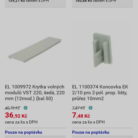
159,21
Kč
celkem s DPH
165,88
Kč
celkem s DPH
EL 1009972 Krytka volných
EL 1100374 Koncovka EK
modulů VST 220, šedá, 220
2/10 pro 2-pól. prop. lišty,
mm (12mod.) (bal.50)
průřez 10mm2
40,70 Kč
7,87 Kč
36
7
,92
Kč
,48
Kč
cena za ks s DPH
cena za ks s DPH
Pouze na poptávku
Pouze na poptávku