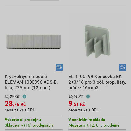
Kryt volných modulů
EL 1100199 Koncovka EK
ELEMAN 1000996 ADS-B,
2+3/16 pro 3-pól. prop. lišty,
bílá, 225mm (12mod.)
průřez 16mm2
31,70 Kč
10,01 Kč
28
9
,76
Kč
,51
Kč
cena za ks s DPH
cena za ks s DPH
Vyberte si prodejnu
V centrálním skladu
Skladem v (16) prodejnách
Můžete mít 12. 8. v prodejně