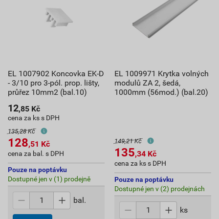
EL 1007902 Koncovka EK-D
EL 1009971 Krytka volných
- 3/10 pro 3-pól. prop. lišty,
modulů ZA 2, šedá,
průřez 10mm2 (bal.10)
1000mm (56mod.) (bal.20)
12
,85
Kč
cena za ks s DPH
135,28 Kč
128
149,21 Kč
,51
Kč
135
,34
Kč
cena za bal. s DPH
cena za ks s DPH
Pouze na poptávku
Dostupné jen v (1) prodejně
Pouze na poptávku
Dostupné jen v (2) prodejnách
bal.
ks