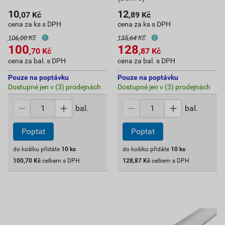
10
12
,07
Kč
,89
Kč
cena za ks s DPH
cena za ks s DPH
106,00 Kč
135,64 Kč
100
128
,70
Kč
,87
Kč
cena za bal. s DPH
cena za bal. s DPH
Pouze na poptávku
Pouze na poptávku
Dostupné jen v (3) prodejnách
Dostupné jen v (3) prodejnách
bal.
bal.
Poptat
Poptat
do košíku přidáte
10
ks
do košíku přidáte
10
ks
100,70
Kč
celkem s DPH
128,87
Kč
celkem s DPH