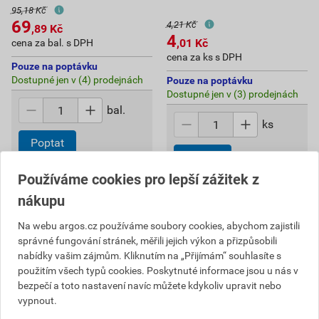
95,18 Kč
69
4,21 Kč
,89
Kč
4
,01
Kč
cena za bal. s DPH
cena za ks s DPH
Pouze na poptávku
Dostupné jen v (4) prodejnách
Pouze na poptávku
Dostupné jen v (3) prodejnách
bal.
ks
Poptat
Poptat
do košíku přidáte
10
ks
Používáme cookies pro lepší zážitek z
69,89
Kč
celkem s DPH
4,01
Kč
celkem s DPH
nákupu
Na webu argos.cz používáme soubory cookies, abychom zajistili
správné fungování stránek, měřili jejich výkon a přizpůsobili
nabídky vašim zájmům. Kliknutím na „Přijímám“ souhlasíte s
použitím všech typů cookies. Poskytnuté informace jsou u nás v
bezpečí a toto nastavení navíc můžete kdykoliv upravit nebo
vypnout.