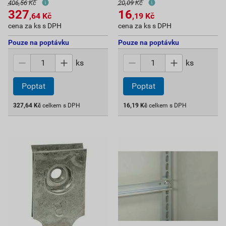
406,56 Kč
20,09 Kč
327
16
,64
Kč
,19
Kč
cena za ks s DPH
cena za ks s DPH
Pouze na poptávku
Pouze na poptávku
ks
ks
Poptat
Poptat
327,64
Kč
celkem s DPH
16,19
Kč
celkem s DPH