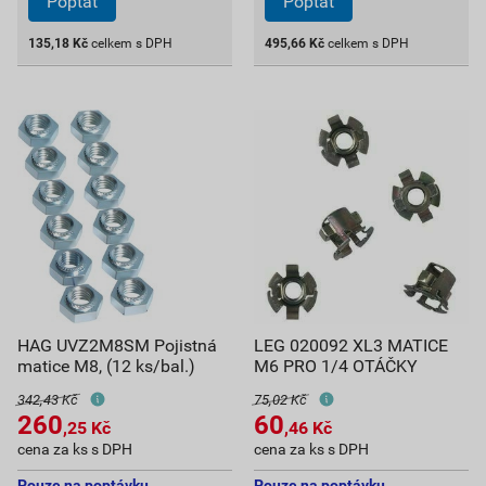
Poptat
Poptat
135,18
Kč
celkem s DPH
495,66
Kč
celkem s DPH
HAG UVZ2M8SM Pojistná
LEG 020092 XL3 MATICE
matice M8, (12 ks/bal.)
M6 PRO 1/4 OTÁČKY
342,43 Kč
75,02 Kč
260
60
,25
Kč
,46
Kč
cena za ks s DPH
cena za ks s DPH
Pouze na poptávku
Pouze na poptávku