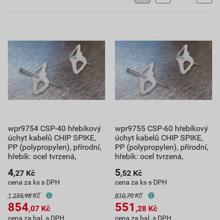
wpr9754 CSP-40 hřebíkový
wpr9755 CSP-60 hřebíkový
úchyt kabelů CHIP SPIKE,
úchyt kabelů CHIP SPIKE,
PP (polypropylen), přírodní,
PP (polypropylen), přírodní,
hřebík: ocel tvrzená,
hřebík: ocel tvrzená,
4
5
,27
Kč
,52
Kč
cena za ks s DPH
cena za ks s DPH
1 255,98 Kč
810,70 Kč
854
551
,07
Kč
,28
Kč
cena za bal. s DPH
cena za bal. s DPH