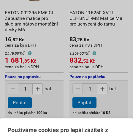
EATON 002295 EM6-CI
EATON 115250 XVTL-
Zápustné matice pro
CLIPSNUT-M8 Matice M8
sklolaminátové montážní
pro uchycení do rámu
desky M6
16
83
,82
Kč
,25
Kč
cena za ks s DPH
cena za KS s DPH
2 178,00 Kč
1 161,60 Kč
1 681
832
,85
Kč
,52
Kč
cena za bal. s DPH
cena za bal. s DPH
Pouze na poptávku
Pouze na poptávku
bal.
bal.
Poptat
Poptat
do košíku přidáte
100
ks
do košíku přidáte
10
KS
1 681,85
Kč
celkem s DPH
832,52
Kč
celkem s DPH
Používáme cookies pro lepší zážitek z