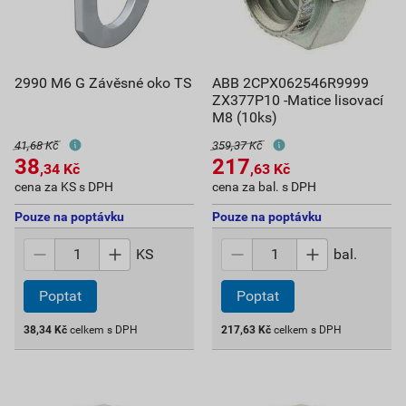
2990 M6 G Závěsné oko TS
ABB 2CPX062546R9999
ZX377P10 -Matice lisovací
M8 (10ks)
41,68 Kč
359,37 Kč
38
217
,34
Kč
,63
Kč
cena za KS s DPH
cena za bal. s DPH
Pouze na poptávku
Pouze na poptávku
KS
bal.
Poptat
Poptat
38,34
Kč
celkem s DPH
217,63
Kč
celkem s DPH