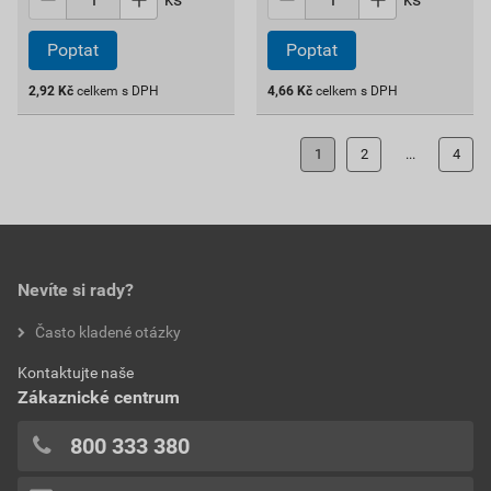
Poptat
Poptat
2,92
Kč
celkem s DPH
4,66
Kč
celkem s DPH
1
2
...
4
Nevíte si rady?
Často kladené otázky
Kontaktujte naše
Zákaznické centrum
800 333 380