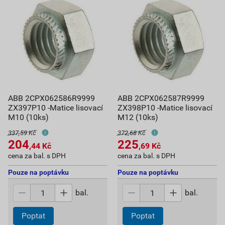
ABB 2CPX062586R9999
ABB 2CPX062587R9999
ZX397P10 -Matice lisovací
ZX398P10 -Matice lisovací
M10 (10ks)
M12 (10ks)
337,59 Kč
372,68 Kč
204
225
,44
Kč
,69
Kč
cena za bal. s DPH
cena za bal. s DPH
Pouze na poptávku
Pouze na poptávku
bal.
bal.
Poptat
Poptat