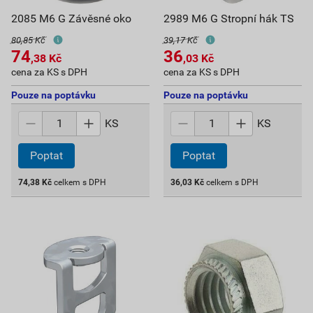
2085 M6 G Závěsné oko
2989 M6 G Stropní hák TS
80,85 Kč
39,17 Kč
74
36
,38
Kč
,03
Kč
cena za KS s DPH
cena za KS s DPH
Pouze na poptávku
Pouze na poptávku
KS
KS
Poptat
Poptat
74,38
Kč
celkem s DPH
36,03
Kč
celkem s DPH