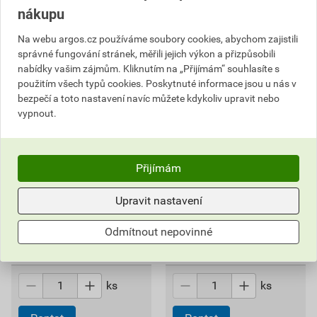
nákupu
Na webu argos.cz používáme soubory cookies, abychom zajistili
správné fungování stránek, měřili jejich výkon a přizpůsobili
nabídky vašim zájmům. Kliknutím na „Přijímám“ souhlasíte s
použitím všech typů cookies. Poskytnuté informace jsou u nás v
bezpečí a toto nastavení navíc můžete kdykoliv upravit nebo
vypnout.
HAG UVZ1M12SM Pojistná
HAG UVZ2M12SM Pojistná
Přijímám
matice M12, (3 ks/bal.)
matice M12, (12 ks/bal.)
Upravit nastavení
177,87 Kč
652,19 Kč
135
495
,18
Kč
,66
Kč
Odmítnout nepovinné
cena za ks s DPH
cena za ks s DPH
Pouze na poptávku
Pouze na poptávku
ks
ks