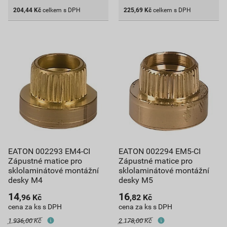
204,44
Kč
celkem s DPH
225,69
Kč
celkem s DPH
EATON 002293 EM4-CI
EATON 002294 EM5-CI
Zápustné matice pro
Zápustné matice pro
sklolaminátové montážní
sklolaminátové montážní
desky M4
desky M5
14
16
,96
Kč
,82
Kč
cena za ks s DPH
cena za ks s DPH
1 936,00 Kč
2 178,00 Kč