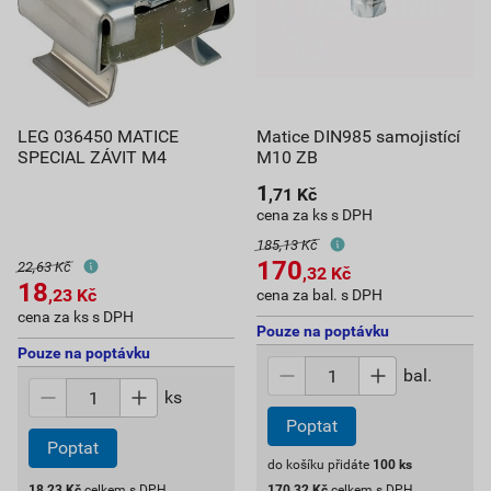
LEG 036450 MATICE
Matice DIN985 samojistící
SPECIAL ZÁVIT M4
M10 ZB
1
,71
Kč
cena za ks s DPH
185,13 Kč
170
22,63 Kč
,32
Kč
18
,23
Kč
cena za bal. s DPH
cena za ks s DPH
Pouze na poptávku
Pouze na poptávku
bal.
ks
Poptat
Poptat
do košíku přidáte
100
ks
18,23
Kč
celkem s DPH
170,32
Kč
celkem s DPH