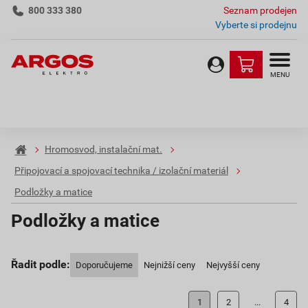
800 333 380
Seznam prodejen
Vyberte si prodejnu
MENU
Hromosvod, instalační mat.
Připojovací a spojovací technika / izolační materiál
Podložky a matice
Podložky a matice
Řadit podle:
Doporučujeme
Nejnižší ceny
Nejvyšší ceny
1
2
...
4