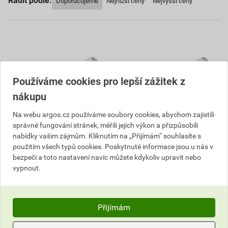
Řadit podle:
Doporučujeme
Nejnižší ceny
Nejvyšší ceny
Používáme cookies pro lepší zážitek z
nákupu
Na webu argos.cz používáme soubory cookies, abychom zajistili
správné fungování stránek, měřili jejich výkon a přizpůsobili
nabídky vašim zájmům. Kliknutím na „Přijímám“ souhlasíte s
Úchyt kabelu GREENLUX
Úchyt kabelu GREENLUX
použitím všech typů cookies. Poskytnuté informace jsou u nás v
UMPPH-2 (100ks/sada)
UMPPH-3 (100ks/sada)
bezpečí a toto nastavení navíc můžete kdykoliv upravit nebo
98,01 Kč
98,01 Kč
vypnout.
68
68
,61
Kč
,61
Kč
cena za ks s DPH
cena za ks s DPH
Přijímám
Skladem u dodavatele
Skladem u dodavatele
Můžete mít 21.08. v prodejně
Můžete mít 21.08. v prodejně