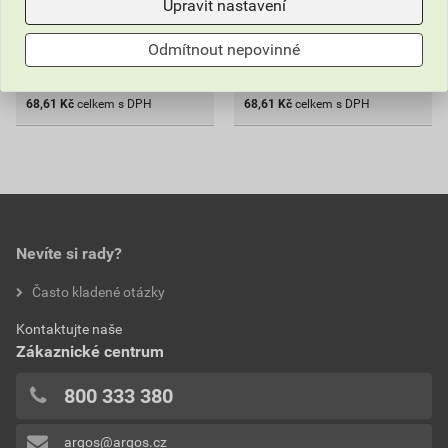
Upravit nastavení
ks
ks
Odmítnout nepovinné
Do košíku
Do košíku
68,61
Kč
celkem s DPH
68,61
Kč
celkem s DPH
Nevíte si rady?
Často kladené otázky
Kontaktujte naše
Zákaznické centrum
800 333 380
argos@argos.cz