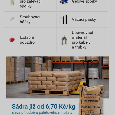
pro zalévací
Gelové spojky
spojky
Šroubovací
Vázací pásky
háčky
Upevňovací
Izolační
materiál
pouzdro
pro kabely
a trubky