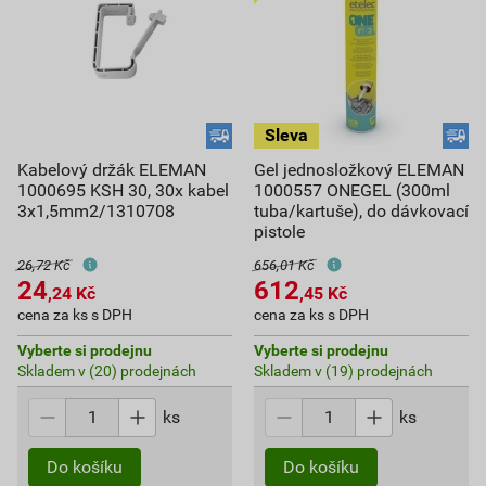
Kabelový držák ELEMAN
Gel jednosložkový ELEMAN
1000695 KSH 30, 30x kabel
1000557 ONEGEL (300ml
3x1,5mm2/1310708
tuba/kartuše), do dávkovací
pistole
26,72 Kč
656,01 Kč
24
612
,24
Kč
,45
Kč
cena za ks s DPH
cena za ks s DPH
Vyberte si prodejnu
Vyberte si prodejnu
Skladem v (20) prodejnách
Skladem v (19) prodejnách
ks
ks
Do košíku
Do košíku