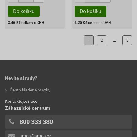
Do košíku
Do košíku
3,46
Kč
celkem s DPH
3,25
Kč
celkem s DPH
1
2
...
8
Nevíte si rady?
Často kladené otázky
Kontaktujte naše
Zákaznické centrum
800 333 380
argos@argos.cz