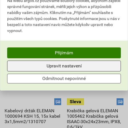
Na webu argos.cz používáme soubory cookies, abychom zajistili
správné fungování stránek, měřili jejich výkon a přizpůsobili
ks
ks
nabídky vašim zájmům. Kliknutím na „Přijímám“ souhlasíte s
použitím všech typů cookies. Poskytnuté informace jsou u nás v
Do košíku
Do košíku
bezpečí a toto nastavení navíc můžete kdykoliv upravit nebo
vypnout.
725,99
Kč
celkem s DPH
1,23
Kč
celkem s DPH
Přijímám
Upravit nastavení
Odmítnout nepovinné
Kabelový držák ELEMAN
Krabička gelová ELEMAN
1000694 KSH 15, 15x kabel
1005462 Krabička gelová
3x1,5mm2/1310707
ISAAC-30x24x23mm, IPX8,
0,6/1kV