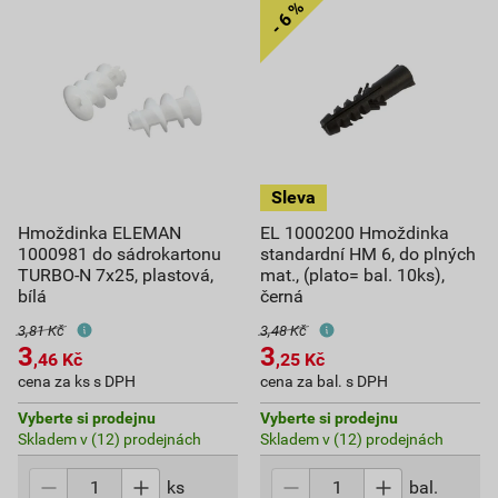
Hmoždinka ELEMAN
EL 1000200 Hmoždinka
1000981 do sádrokartonu
standardní HM 6, do plných
TURBO-N 7x25, plastová,
mat., (plato= bal. 10ks),
bílá
černá
3,81 Kč
3,48 Kč
3
3
,46
Kč
,25
Kč
cena za ks s DPH
cena za bal. s DPH
Vyberte si prodejnu
Vyberte si prodejnu
Skladem v (12) prodejnách
Skladem v (12) prodejnách
ks
bal.