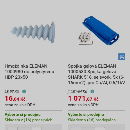
Hmoždinka ELEMAN
Spojka gelová ELEMAN
1000980 do polystyrenu
1000530 Spojka gelová
HDP 23x50
SHARK 516, se svork. 5x (6-
16mm2), pro Cu/Al, 0,6/1kV
18,57 Kč
1 181,64 Kč
16
1 071
,84
Kč
,87
Kč
cena za ks s DPH
cena za ks s DPH
Vyberte si prodejnu
Vyberte si prodejnu
Skladem v (16) prodejnách
Skladem v (16) prodejnách