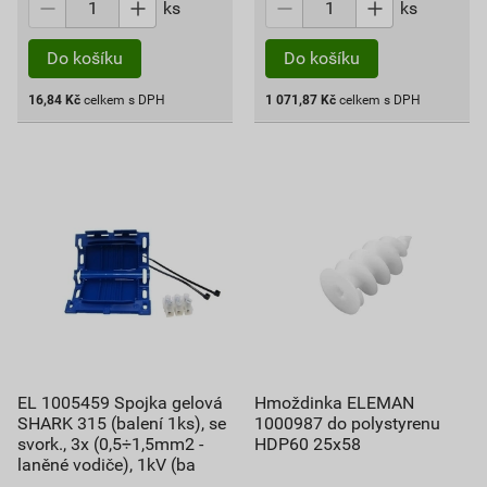
ks
ks
Do košíku
Do košíku
16,84
Kč
celkem s DPH
1 071,87
Kč
celkem s DPH
EL 1005459 Spojka gelová
Hmoždinka ELEMAN
SHARK 315 (balení 1ks), se
1000987 do polystyrenu
svork., 3x (0,5÷1,5mm2 -
HDP60 25x58
laněné vodiče), 1kV (ba