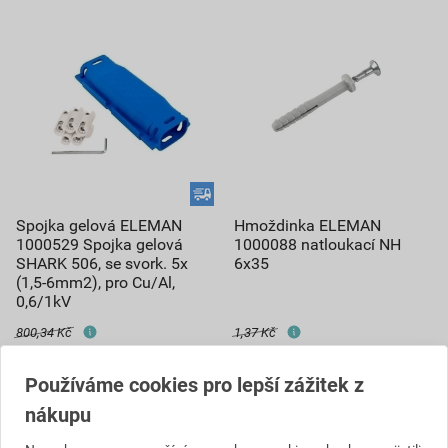
Spojka gelová ELEMAN
Hmoždinka ELEMAN
1000529 Spojka gelová
1000088 natloukací NH
SHARK 506, se svork. 5x
6x35
(1,5-6mm2), pro Cu/Al,
0,6/1kV
800,34 Kč
1,37 Kč
725
1
,99
Kč
,25
Kč
cena za ks s DPH
cena za ks s DPH
Používáme cookies pro lepší zážitek z
nákupu
Vyberte si prodejnu
Vyberte si prodejnu
Skladem v (18) prodejnách
Skladem v (17) prodejnách