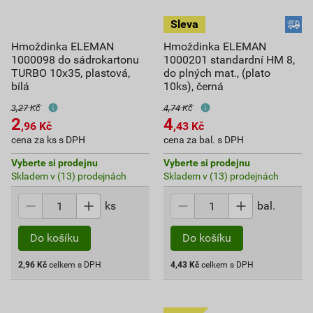
Hmoždinka ELEMAN
Hmoždinka ELEMAN
1000098 do sádrokartonu
1000201 standardní HM 8,
TURBO 10x35, plastová,
do plných mat., (plato
bílá
10ks), černá
3,27 Kč
4,74 Kč
2
4
,96
Kč
,43
Kč
cena za ks s DPH
cena za bal. s DPH
Vyberte si prodejnu
Vyberte si prodejnu
Skladem v (13) prodejnách
Skladem v (13) prodejnách
ks
bal.
Do košíku
Do košíku
2,96
Kč
celkem s DPH
4,43
Kč
celkem s DPH