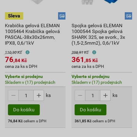
Krabička gelová ELEMAN
Spojka gelová ELEMAN
1005464 Krabička gelová
1000544 Spojka gelová
PASCAL-38x30x26mm,
SHARK 325, se svork., 3x
IPX8, 0,6/1kV
(1,5-2,5mm2), 0,6/1kV
110,30 Kč
398,91 Kč
76
361
,84
Kč
,85
Kč
cena za ks s DPH
cena za ks s DPH
Vyberte si prodejnu
Vyberte si prodejnu
Skladem v (17) prodejnách
Skladem v (17) prodejnách
ks
ks
Do košíku
Do košíku
76,84
Kč
celkem s DPH
361,85
Kč
celkem s DPH