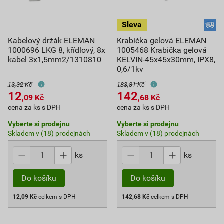
Kabelový držák ELEMAN
Krabička gelová ELEMAN
1000696 LKG 8, křídlový, 8x
1005468 Krabička gelová
kabel 3x1,5mm2/1310810
KELVIN-45x45x30mm, IPX8,
0,6/1kv
13,32 Kč
183,81 Kč
12
142
,09
Kč
,68
Kč
cena za ks s DPH
cena za ks s DPH
Vyberte si prodejnu
Vyberte si prodejnu
Skladem v (18) prodejnách
Skladem v (18) prodejnách
ks
ks
Do košíku
Do košíku
12,09
Kč
celkem s DPH
142,68
Kč
celkem s DPH