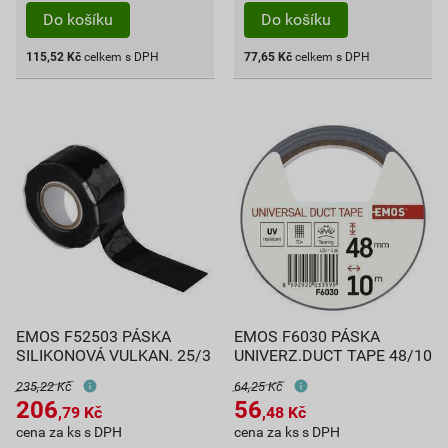
Do košíku
Do košíku
115,52
Kč
celkem s DPH
77,65
Kč
celkem s DPH
EMOS F52503 PÁSKA
EMOS F6030 PÁSKA
SILIKONOVÁ VULKAN. 25/3
UNIVERZ.DUCT TAPE 48/10
235,22 Kč
64,25 Kč
206
56
,79
Kč
,48
Kč
cena za ks s DPH
cena za ks s DPH