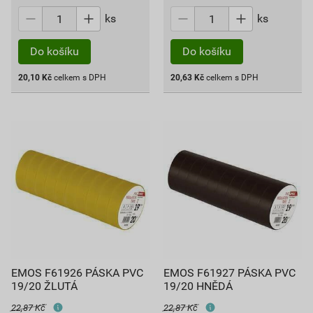
ks
ks
Do košíku
Do košíku
20,10
Kč
celkem s DPH
20,63
Kč
celkem s DPH
EMOS F61926 PÁSKA PVC
EMOS F61927 PÁSKA PVC
19/20 ŽLUTÁ
19/20 HNĚDÁ
22,87 Kč
22,87 Kč