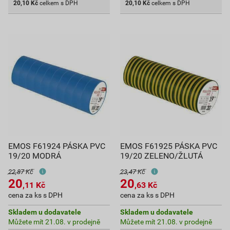
20,10
Kč
celkem s DPH
20,10
Kč
celkem s DPH
EMOS F61924 PÁSKA PVC
EMOS F61925 PÁSKA PVC
19/20 MODRÁ
19/20 ZELENO/ŽLUTÁ
22,87 Kč
23,47 Kč
20
20
,11
Kč
,63
Kč
cena za ks s DPH
cena za ks s DPH
Skladem u dodavatele
Skladem u dodavatele
Můžete mít 21.08. v prodejně
Můžete mít 21.08. v prodejně