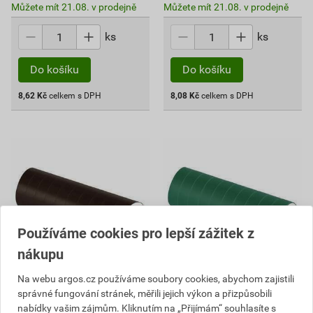
Můžete mít 21.08. v prodejně
Můžete mít 21.08. v prodejně
ks
ks
Do košíku
Do košíku
8,62
Kč
celkem s DPH
8,08
Kč
celkem s DPH
Používáme cookies pro lepší zážitek z
nákupu
Na webu argos.cz používáme soubory cookies, abychom zajistili
EMOS F61517 PÁSKA PVC
EMOS F61519 PÁSKA PVC
správné fungování stránek, měřili jejich výkon a přizpůsobili
15/10 HNĚDÁ
15/10 ZELENÁ
nabídky vašim zájmům. Kliknutím na „Přijímám“ souhlasíte s