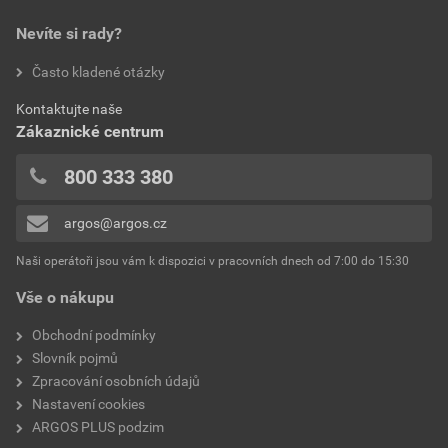
0,0
Povrchová úprava
Lesklý
Nevíte si rady?
hodnotilo 0 uživatelů
Často kladené otázky
Bezhalogenové
Ne
0x
Kontaktujte naše
0x
Kvalita materiálu
Termoplast
Zákaznické centrum
0x
Ochrana povrchu
Lakované
0x
800 333 380
0x
Druh upevnění
Montáž pomocí šroubů
argos@argos.cz
Přidávat hodnocení může pouze přihlášený uživatel.
Antibakteriální ošetření
Ne
Naši operátoři jsou vám k dispozici v pracovních dnech od 7:00 do 15:30
Vše o nákupu
Vhodné pro šířku vestavné
IP44
skříně
Obchodní podmínky
Slovník pojmů
Montáž
Základní prvek se
Zpracování osobních údajů
středovou krycí deskou
Nastavení cookies
ARGOS PLUS podzim
Hloubka zařízení
73.8 mm