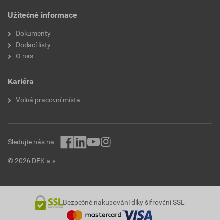
Užitečné informace
Šroubovací systém
73.8 mm
Dokumenty
Vzdálená signalizace
37.6 mm
Dodací listy
O nás
Min. hloubka vestavné
22 mm
instalační krabice
Kariéra
Webový server
Zápustná montáž
Volná pracovní místa
K dispozici je podpora
Ne
IFTTT
Sledujte nás na:
Kompatibilní s Amazon
Ne
© 2026 DEK a.s.
Alexa
Kompatibilní s Apple
Ne
HomeKit
Bezpečné nakupování díky šifrování SSL