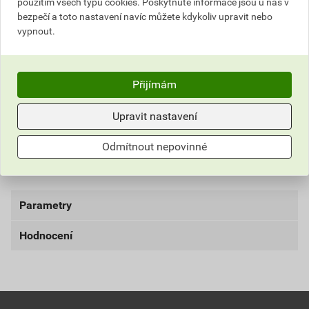
použitím všech typů cookies. Poskytnuté informace jsou u nás v
Informace o ceně
bezpečí a toto nastavení navíc můžete kdykoliv upravit nebo
vypnout.
Aktuální prodejní cena po slevě 48% z ceníkové ceny
142,66 Kč
172,62 Kč
Přijímám
bez DPH za ks
s DPH za ks
Upravit nastavení
Nejnižší prodejní cena v době 30 dnů před
poskytnutím slevy
Odmítnout nepovinné
179,23 Kč
216,87 Kč
bez DPH za ks
s DPH za ks
Parametry
Hodnocení
Výrobce
ABB
Barva
Bílá
Materiál
Plastové