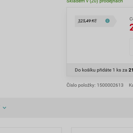
Skladem v (20) prodejnách
C
325,49 Kč
Do košíku přidáte
1 ks
za
2
Číslo položky:
1500002613
K