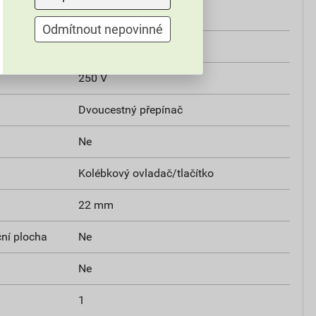
istant
Ne
Odmítnout nepovinné
10A
250 V
Dvoucestný přepínač
Ne
Kolébkový ovladač/tlačítko
22 mm
ční plocha
Ne
Ne
1