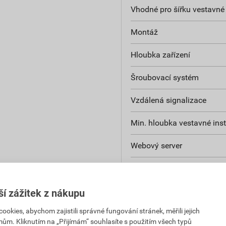
Vhodné pro šířku vestavné 
Montáž
Hloubka zařízení
Šroubovací systém
Vzdálená signalizace
Min. hloubka vestavné inst
Webový server
K dispozici je podpora IFT
Kompatibilní s Amazon Al
ší zážitek z nákupu
kies, abychom zajistili správné fungování stránek, měřili jejich
Kompatibilní s Apple Home
mům. Kliknutím na „Přijímám“ souhlasíte s použitím všech typů