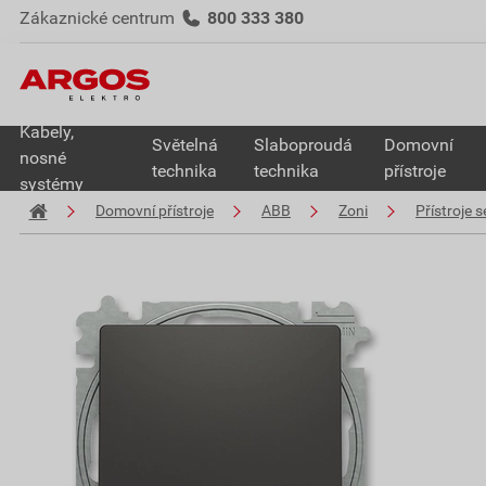
Zákaznické centrum
800 333 380
Kabely,
Světelná
Slaboproudá
Domovní
nosné
technika
technika
přístroje
systémy
Domovní přístroje
ABB
Zoni
Přístroje 