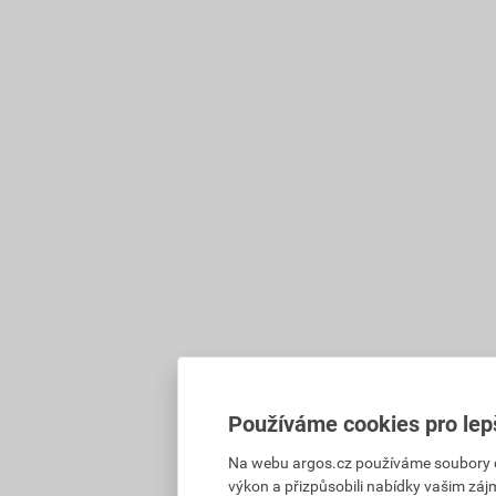
Používáme cookies pro lep
Na webu argos.cz používáme soubory coo
výkon a přizpůsobili nabídky vašim záj