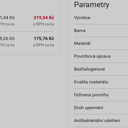
Parametry
1,44 Kč
219,54 Kč
Výrobce
PH za ks
s DPH za ks
Barva
5,26 Kč
175,76 Kč
Materiál
PH za ks
s DPH za ks
Povrchová úprava
Bezhalogenové
Kvalita materiálu
Ochrana povrchu
Druh upevnění
Antibakteriální ošetření