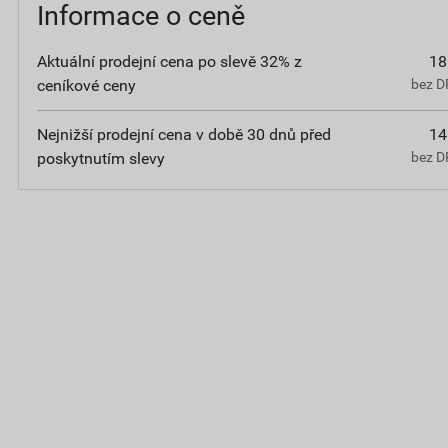
Informace o ceně
Aktuální prodejní cena po slevě 32% z
18
ceníkové ceny
bez D
Nejnižší prodejní cena v době 30 dnů před
14
poskytnutím slevy
bez D