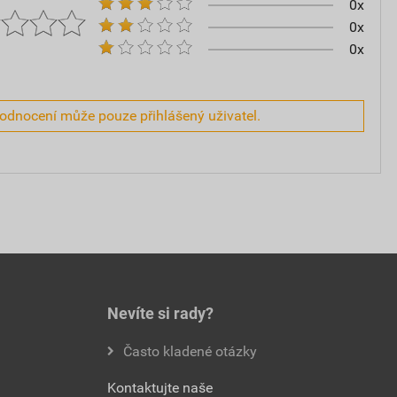
0x
0x
0x
hodnocení může pouze přihlášený uživatel.
Nevíte si rady?
Často kladené otázky
Kontaktujte naše