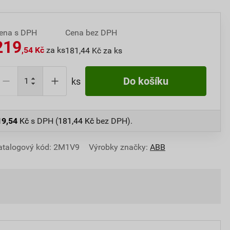
ena s DPH
Cena bez DPH
219
,54 Kč
za ks
181,44 Kč za ks
Do košíku
ks
19,54
Kč
s DPH (
181,44
Kč
bez DPH).
atalogový kód: 2M1V9
Výrobky značky:
ABB