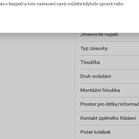
ás v bezpečí a toto nastavení navíc můžete kdykoliv upravit nebo
Kompatibilní s Google Ass
Jmenovitý proud
Jmenovité napětí
Typ zásuvky
Tloušťka
Druh ovládání
Montážní hloubka
Prostor pro štítky/informa
Kontakt zpětného hlášení
Počet kolébek