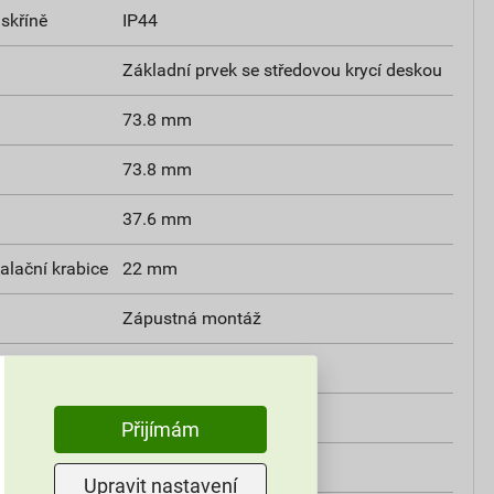
skříně
IP44
Základní prvek se středovou krycí deskou
73.8 mm
73.8 mm
37.6 mm
alační krabice
22 mm
Zápustná montáž
TT
Ne
exa
Ne
Přijímám
Kit
Ne
Upravit nastavení