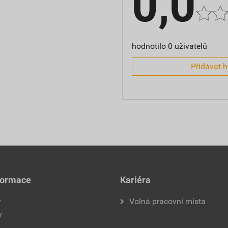
0,0
hodnotilo 0 uživatelů
Přidávat 
formace
Kariéra
y
Volná pracovní místa
y