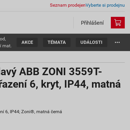
Seznam prodejen
Vyberte si prodejnu
Přihlášení
od,
AKCE
TÉMATA
UDÁLOSTI
í mat.
ídavý ABB ZONI 3559T-
azení 6, kryt, IP44, matná
ení 6, IP44; Zoni®, matná černá