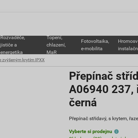
Rozvaděče,
Topení,
Fotovoltaika,
Hromosv
jističe a
chlazení,
e-mobilita
instalačn
energetika
MaR
se zvýšeným krytím IPXX
Přepínač stř
A06940 237, ř
černá
Přepínač střídavý, s krytem, řaz
Vyberte si prodejnu