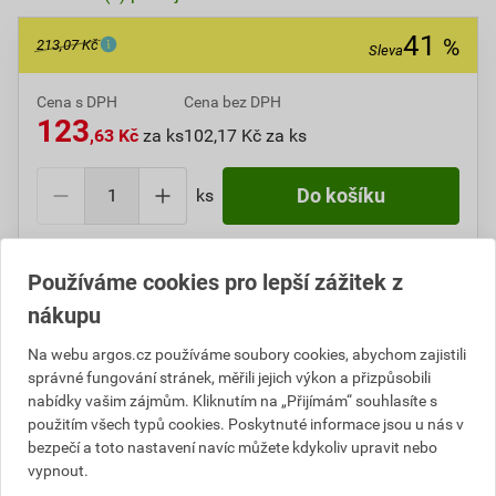
41
%
213,07 Kč
Sleva
Cena s DPH
Cena bez DPH
123
,63 Kč
za ks
102,17 Kč za ks
ks
Do košíku
Do košíku přidáte
1 ks
za
123,63
Kč
s DPH
Používáme cookies pro lepší zážitek z
(
102,17
Kč
bez DPH).
nákupu
Ušetříte
89,44
Kč
s DPH.
Na webu argos.cz používáme soubory cookies, abychom zajistili
Číslo položky:
1000269366
Katalogový kód: 2711A
správné fungování stránek, měřili jejich výkon a přizpůsobili
Výrobky značky:
ELEMAN
nabídky vašim zájmům. Kliknutím na „Přijímám“ souhlasíte s
použitím všech typů cookies. Poskytnuté informace jsou u nás v
bezpečí a toto nastavení navíc můžete kdykoliv upravit nebo
vypnout.
Popis