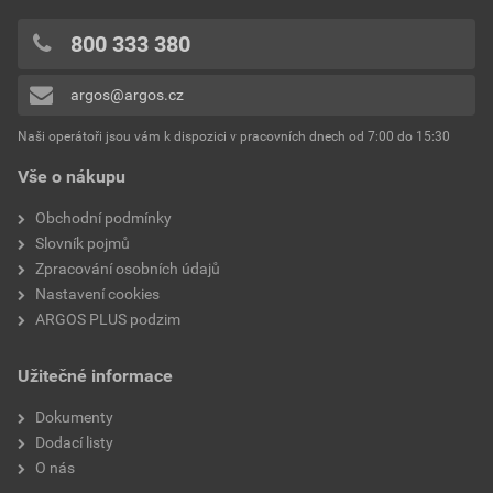
0x
K dispozici je podpora
Ne
0x
800 333 380
IFTTT
0x
argos@argos.cz
Přidávat hodnocení může pouze přihlášený uživatel.
Kompatibilní s Amazon
Ne
Alexa
Naši operátoři jsou vám k dispozici v pracovních dnech od 7:00 do 15:30
Vše o nákupu
Kompatibilní s Apple
Ne
HomeKit
Obchodní podmínky
Slovník pojmů
Kompatibilní s Google
Ne
Zpracování osobních údajů
Assistant
Nastavení cookies
ARGOS PLUS podzim
Druh upevnění
Montáž pomocí šroubů
Užitečné informace
S uchycením spouštěče
Ne
Dokumenty
Dodací listy
O nás