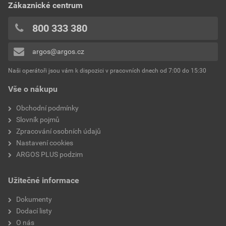
Zákaznické centrum
0x
Montážní hloubka
44.5 mm
0x
800 333 380
Kategorie přepětí
4
0x
argos@argos.cz
Přidávat hodnocení může pouze přihlášený uživatel.
Šířka v modulárních
1
jednotkách
Naši operátoři jsou vám k dispozici v pracovních dnech od 7:00 do 15:30
Vše o nákupu
Typ napětí
AC/DC
Obchodní podmínky
Krytí (IP)
IP20
Slovník pojmů
Zpracování osobních údajů
Kmitočet
50 Hz
Nastavení cookies
ARGOS PLUS podzim
Připojitelný průřez vodičů s
1 mm²
více vodiči
Užitečné informace
Průřez připojitelného
1 mm²
Dokumenty
vodiče s plným jádrem
Dodací listy
O nás