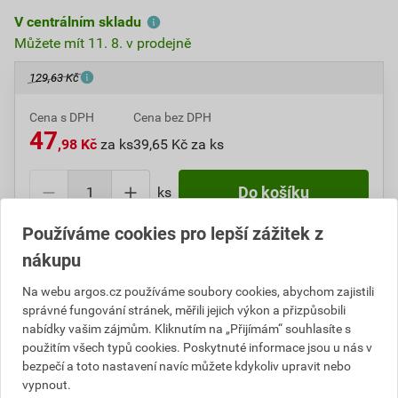
V centrálním skladu
Můžete mít 11. 8. v prodejně
129,63 Kč
Cena s DPH
Cena bez DPH
47
,98 Kč
za ks
39,65 Kč za ks
ks
Do košíku
Používáme cookies pro lepší zážitek z
Do košíku přidáte
1 ks
za
47,98
Kč
s DPH
nákupu
(
39,65
Kč
bez DPH).
Na webu argos.cz používáme soubory cookies, abychom zajistili
Číslo položky:
1000038452
Katalogový kód: 614S2
správné fungování stránek, měřili jejich výkon a přizpůsobili
Výrobky značky:
SCHNEIDER
nabídky vašim zájmům. Kliknutím na „Přijímám“ souhlasíte s
použitím všech typů cookies. Poskytnuté informace jsou u nás v
bezpečí a toto nastavení navíc můžete kdykoliv upravit nebo
vypnout.