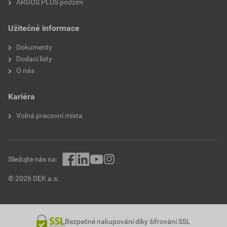
ARGOS PLUS podzim
Užitečné informace
Dokumenty
Dodací listy
O nás
Kariéra
Volná pracovní místa
Sledujte nás na:
© 2026 DEK a.s.
Bezpečné nakupování díky šifrování SSL