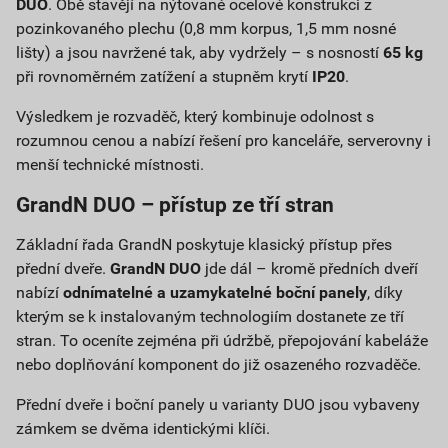
DUO
. Obě stavějí na nýtované ocelové konstrukci z
pozinkovaného plechu (0,8 mm korpus, 1,5 mm nosné
lišty) a jsou navržené tak, aby vydržely – s nosností
65 kg
při rovnoměrném zatížení a stupněm krytí
IP20
.
Výsledkem je rozvaděč, který kombinuje odolnost s
rozumnou cenou a nabízí řešení pro kanceláře, serverovny i
menší technické místnosti.
GrandN DUO – přístup ze tří stran
Základní řada GrandN poskytuje klasický přístup přes
přední dveře.
GrandN DUO
jde dál – kromě předních dveří
nabízí
odnímatelné a uzamykatelné boční panely
, díky
kterým se k instalovaným technologiím dostanete ze tří
stran. To oceníte zejména při údržbě, přepojování kabeláže
nebo doplňování komponent do již osazeného rozvaděče.
Přední dveře i boční panely u varianty DUO jsou vybaveny
zámkem se dvěma identickými klíči.