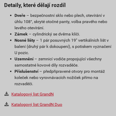
Detaily, které dělají rozdíl
Dveře
– bezpečnostní sklo nebo plech, otevírání v
úhlu 108°, skryté otočné panty, volba pravého nebo
levého otevírání.
Zámek
– cylindrický se dvěma klíči.
Nosné lišty
– 1 pár posuvných 19" vertikálních lišt v
balení (druhý pár k dokoupení), s potiskem vyznačení
U pozic.
Uzemnění
– zemnicí vodiče propojující všechny
samostatné kovové díly rozvaděče.
Příslušenství
– předpřipravené otvory pro montáž
koleček nebo vyrovnávacích nožiček přímo na
rozvaděči.
Katalogový list GrandN
Katalogový list GrandN Duo