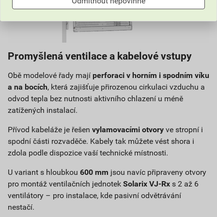
Odmítnout nepovinné
Promyšlená ventilace a kabelové vstupy
Obě modelové řady mají
perforaci v horním i spodním víku
a na bocích
, která zajišťuje přirozenou cirkulaci vzduchu a
odvod tepla bez nutnosti aktivního chlazení u méně
zatížených instalací.
Přívod kabeláže je řešen
vylamovacími otvory
ve stropní i
spodní části rozvaděče. Kabely tak můžete vést shora i
zdola podle dispozice vaší technické místnosti.
U variant s hloubkou
600 mm
jsou navíc připraveny otvory
pro montáž ventilačních jednotek
Solarix VJ-Rx
s 2 až 6
ventilátory – pro instalace, kde pasivní odvětrávání
nestačí.