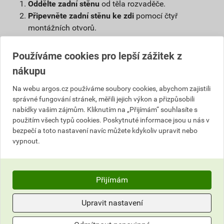
Oddělte zadní stěnu
od těla rozvaděče.
Připevněte zadní stěnu ke zdi
pomocí čtyř
montážních otvorů.
Zavěste rozvaděč
za horní hranu na připravenou
zadní stěnu.
Používáme cookies pro lepší zážitek z
Zajistěte šrouby
– tím získá celá sestava
nákupu
požadovanou pevnost a tuhost.
Na webu argos.cz používáme soubory cookies, abychom zajistili
Žádné složité přípravky, žádné držení rozvaděče ve
správné fungování stránek, měřili jejich výkon a přizpůsobili
vzduchu, zatímco se snažíte trefit šroub.
nabídky vašim zájmům. Kliknutím na „Přijímám“ souhlasíte s
použitím všech typů cookies. Poskytnuté informace jsou u nás v
bezpečí a toto nastavení navíc můžete kdykoliv upravit nebo
vypnout.
Přijímám
Upravit nastavení