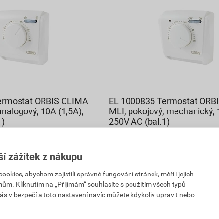
ermostat ORBIS CLIMA
EL 1000835 Termostat ORB
nalogový, 10A (1,5A),
MLI, pokojový, mechanický, 
1)
250V AC (bal.1)
679,98 Kč
616
,93
Kč
ší zážitek z nákupu
cena za ks s DPH
kies, abychom zajistili správné fungování stránek, měřili jejich
PH
Vyberte si prodejnu
mům. Kliknutím na „Přijímám“ souhlasíte s použitím všech typů
Dostupné jen v (2) prodejnách
vku
ás v bezpečí a toto nastavení navíc můžete kdykoliv upravit nebo
ks
ks
Poptat