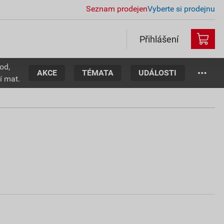
Seznam prodejen
Vyberte si prodejnu
Přihlášení
od,
AKCE
TÉMATA
UDÁLOSTI
í mat.