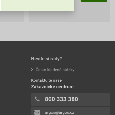
393,14
Kč
celkem s DPH
Nevíte si rady?
Často kladené otázky
Kontaktujte naše
Zákaznické centrum
800 333 380
argos@argos.cz