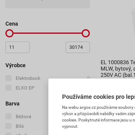
cena
EL 1000836 T
Výrobce
MLW, bytový, a
250V AC (bal.
Elektrobock
0
ELKO EP
0
775,16 Kč
Používáme cookies pro lep
703
,26
Kč
Barva
Na webu argos.cz používáme soubory coo
cena za ks s D
výkon a přizpůsobili nabídky vašim záj
Béžová
0
Pouze na poptá
cookies. Poskytnuté informace jsou u n
Bílá
0
vypnout.