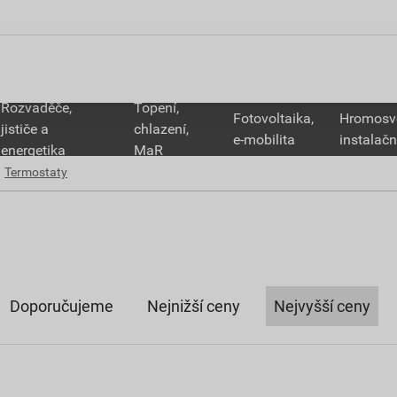
Rozvaděče,
Topení,
Fotovoltaika,
Hromosv
jističe a
chlazení,
e-mobilita
instalačn
energetika
MaR
Termostaty
Doporučujeme
Nejnižší ceny
Nejvyšší ceny