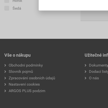
Hliník
0
703,26
Kč
celke
Šedá
0
Vše o nákupu
Užitečné in
Obchodní podmínky
Dokument
Slovník pojmů
Dodací list
Zpracování osobních údajů
O nás
Nastavení cookies
ARGOS PLUS podzim