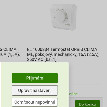
IS CLIMA
EL 1000834 Termostat ORBIS CLIMA
10A (1,5A),
ML, pokojový, mechanický, 16A (2,5A),
250V AC (bal.1)
433,28 Kč
393
,14
Kč
Přijímám
cena za ks s DPH
Vyberte si prodejnu
Upravit nastavení
Dostupné jen v (4) prodejnách
Odmítnout nepovinné
ks
Do košíku
Do košíku