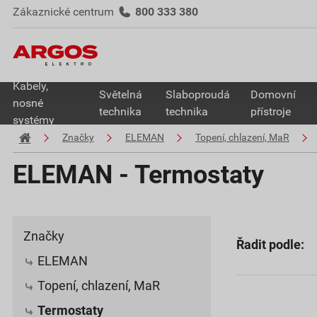
Zákaznické centrum
800 333 380
Kabely,
Světelná
Slaboproudá
Domovní
nosné
technika
technika
přístroje
systémy
Značky
ELEMAN
Topení, chlazení, MaR
ELEMAN - Termostaty
Značky
Řadit podle:
ELEMAN
Topení, chlazení, MaR
Termostaty