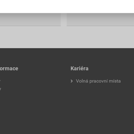
m s DPH
616,93
Kč
celkem s DPH
formace
Kariéra
y
Volná pracovní místa
y